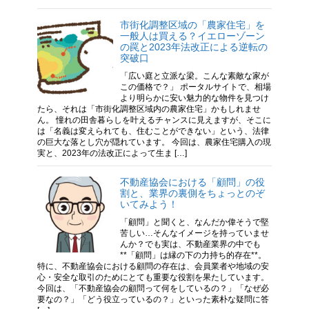
市街化調整区域の「農家住宅」を
一般人は買える？イエローゾーン
の罠と2023年法改正による逆転の
突破口
「広い庭と立派な梁。こんな素敵な家が
この価格で？」 ポータルサイトで、相場
より明らかに安い魅力的な物件を見つけ
たら、それは「市街化調整区域内の農家住宅」かもしれませ
ん。 憧れの田舎暮らしを叶えるチャンスに見えますが、そこに
は「名義は変えられても、住むことができない」という、法律
の巨大な落とし穴が隠れています。 今回は、農家住宅購入の現
実と、2023年の法改正によって生ま […]
不動産協会における「顧問」の役
割と、業界の裏側をちょっとのぞ
いてみよう！
「顧問」と聞くと、なんだか偉そうで堅
苦しい…そんなイメージを持っていませ
んか？でも実は、不動産業界の中でも
**「顧問」は縁の下の力持ち的存在**。
特に、不動産協会における顧問の存在は、会員業者や地域の安
心・安全な取引のためにとても重要な役割を果たしています。
今回は、「不動産協会の顧問って何をしているの？」「なぜ必
要なの？」「どう役立っているの？」といった素朴な疑問に答