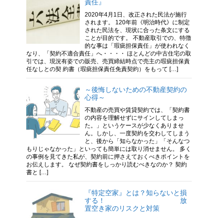
責任』
2020年4月1日、改正された民法が施行
されます。 120年前《明治時代》に制定
された民法を、現状に合った条文にする
ことが目的です。 不動産取引での、特徴
的な事は「瑕疵担保責任」が使われなく
なり、「契約不適合責任」へ・・・・ ほとんどの中古住宅の取
引では、現況有姿での販売、売買締結時点で売主の瑕疵担保責
任なしとの契 約書（瑕疵担保責任免責契約）をもって […]
～後悔しないための不動産契約の
心得～
不動産の売買や賃貸契約では、「契約書
の内容を理解せずにサインしてしまっ
た。」というケースが少なくありませ
ん。しかし、一度契約を交わしてしまう
と、後から「知らなかった」「そんなつ
もりじゃなかった」といっても簡単には取り消せません。 多く
の事例を見てきた私が、契約前に押さえておくべきポイントを
お伝えします。 なぜ契約書をしっかり読むべきなのか？ 契約
書と […]
『特定空家』とは？知らないと損
する！ 放
置空き家のリスクと対策