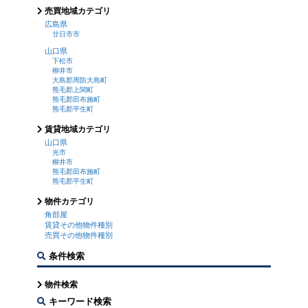
売買地域カテゴリ
広島県
廿日市市
山口県
下松市
柳井市
大島郡周防大島町
熊毛郡上関町
熊毛郡田布施町
熊毛郡平生町
賃貸地域カテゴリ
山口県
光市
柳井市
熊毛郡田布施町
熊毛郡平生町
物件カテゴリ
角部屋
賃貸その他物件種別
売買その他物件種別
条件検索
物件検索
キーワード検索