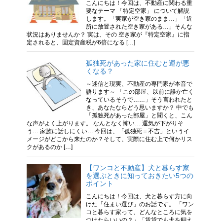
こんにちは！今回は、不動産に関わる重
要なテーマ 「特定空家」 について解説
します。「実家が空き家のまま…」「近
所に放置された空き家がある…」そんな
状況はありませんか？ 実は、その 空き家が『特定空家』に指
定されると、固定資産税が6倍になる […]
孤独死があった家に住むと運が悪
くなる？
～迷信と現実、不動産の専門家が本音で
語ります～ 「この部屋、以前に誰か亡く
なっているそうで……」そう言われたと
き、あなたならどう思いますか？ 中でも
「孤独死があった部屋」と聞くと、こん
な声がよく上がります。 なんとなく怖い… 運気が下がりそ
う… 家族に話しにくい… 今回は、「孤独死＝不吉」というイ
メージがどこから来たのか？そして、実際に住む上で何かリス
クがあるのか […]
【ワンコと不動産】犬と暮らす家
を選ぶときに知っておきたい5つの
ポイント
こんにちは！今回は、犬と暮らす方に向
けた「住まい選び」のお話です。 「ワン
コと暮らす家って、どんなところに気を
つけたらいいの？」「賃貸でも犬を飼え