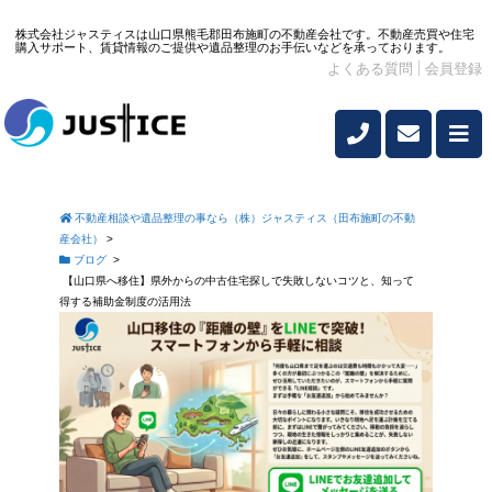
株式会社ジャスティスは山口県熊毛郡田布施町の不動産会社です。不動産売買や住宅
購入サポート、賃貸情報のご提供や遺品整理のお手伝いなどを承っております。
よくある質問
会員登録
不動産相談や遺品整理の事なら（株）ジャスティス（田布施町の不動
産会社）
>
ブログ
>
【山口県へ移住】県外からの中古住宅探しで失敗しないコツと、知って
得する補助金制度の活用法