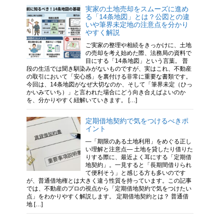
実家の土地売却をスムーズに進め
る「14条地図」とは？公図との違
いや筆界未定地の注意点を分かり
やすく解説
ご実家の整理や相続をきっかけに、土地
の売却を考え始めた際、法務局の資料で
目にする「14条地図」という言葉。 普
段の生活では聞き馴染みがないものですが、実はこれ、不動産
の取引において「安心感」を裏付ける非常に重要な書類です。
今回は、14条地図がなぜ大切なのか、そして「筆界未定（ひっ
かいみていち）」と言われた場合にどう向き合えばよいのか
を、分かりやすく紐解いていきます。 […]
定期借地契約で気をつけるべきポ
イント
―「期限のある土地利用」をめぐる正し
い理解と注意点― 土地を貸したり借りた
りする際に、最近よく耳にする「定期借
地契約」。一見すると「長期間借りられ
て便利そう」と感じる方も多いのです
が、普通借地権とは大きく違う性質を持っています。この記事
では、不動産のプロの視点から「定期借地契約で気をつけたい
点」をわかりやすく解説します。 定期借地契約とは？ 普通借
地 […]