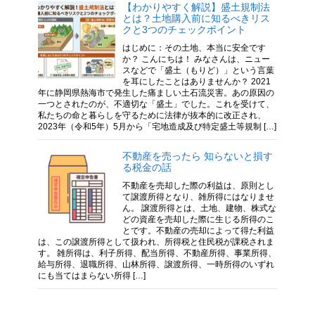
【わかりやすく解説】盛土規制法
とは？土地購入前に知るべきリス
クと3つのチェックポイント
はじめに：その土地、本当に安全です
か？ こんにちは！ みなさんは、ニュー
スなどで「盛土（もりど）」という言葉
を耳にしたことはありませんか？ 2021
年に静岡県熱海市で発生した痛ましい土石流災害。あの原因の
一つとされたのが、不適切な「盛土」でした。これを受けて、
私たちの命と暮らしを守るために法律が抜本的に改正され、
2023年（令和5年）5月から「宅地造成及び特定盛土等規制 […]
不動産を売ったら 知らないと損す
る税金の話
不動産を売却した際の利益は、原則とし
て譲渡所得となり、雑所得にはなりませ
ん。 譲渡所得とは、土地、建物、株式な
どの資産を売却した際に生じる所得のこ
とです。不動産の売却によって得た利益
は、この譲渡所得として扱われ、所得税と住民税が課税されま
す。 雑所得は、利子所得、配当所得、不動産所得、事業所得、
給与所得、退職所得、山林所得、譲渡所得、一時所得のいずれ
にも当てはまらない所得 […]