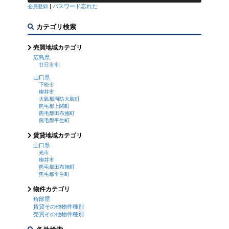
|
パスワード忘れた
会員登録
カテゴリ検索
売買地域カテゴリ
広島県
廿日市市
山口県
下松市
柳井市
大島郡周防大島町
熊毛郡上関町
熊毛郡田布施町
熊毛郡平生町
賃貸地域カテゴリ
山口県
光市
柳井市
熊毛郡田布施町
熊毛郡平生町
物件カテゴリ
角部屋
賃貸その他物件種別
売買その他物件種別