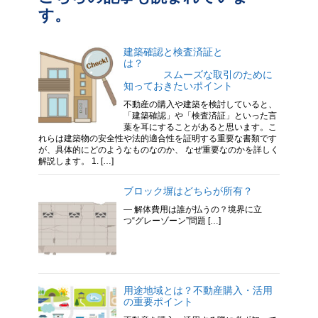
す。
建築確認と検査済証と
は？
スムーズな取引のために
知っておきたいポイント
不動産の購入や建築を検討していると、
「建築確認」や「検査済証」といった言
葉を耳にすることがあると思います。こ
れらは建築物の安全性や法的適合性を証明する重要な書類です
が、具体的にどのようなものなのか、 なぜ重要なのかを詳しく
解説します。 1. […]
ブロック塀はどちらが所有？
― 解体費用は誰が払うの？境界に立
つ“グレーゾーン”問題 […]
用途地域とは？不動産購入・活用
の重要ポイント