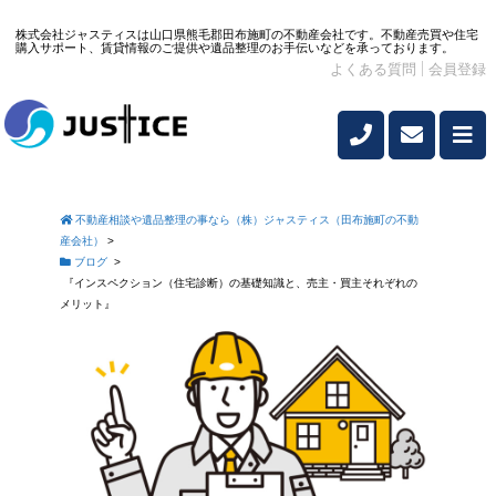
株式会社ジャスティスは山口県熊毛郡田布施町の不動産会社です。不動産売買や住宅
購入サポート、賃貸情報のご提供や遺品整理のお手伝いなどを承っております。
よくある質問
会員登録
不動産相談や遺品整理の事なら（株）ジャスティス（田布施町の不動
産会社）
>
ブログ
>
『インスペクション（住宅診断）の基礎知識と、売主・買主それぞれの
メリット』