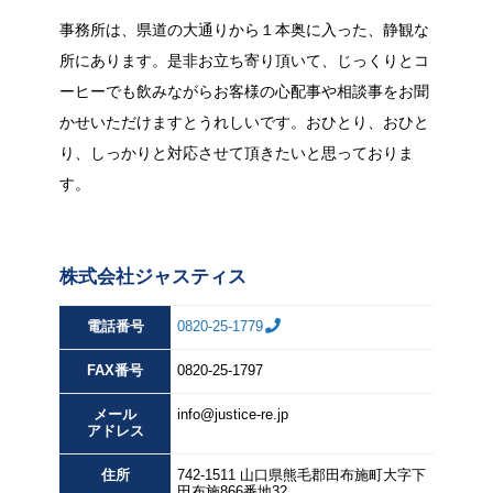
事務所は、県道の大通りから１本奥に入った、静観な
所にあります。是非お立ち寄り頂いて、じっくりとコ
ーヒーでも飲みながらお客様の心配事や相談事をお聞
かせいただけますとうれしいです。おひとり、おひと
り、しっかりと対応させて頂きたいと思っておりま
す。
株式会社ジャスティス
電話番号
0820-25-1779
FAX
番号
0820-25-1797
メール
info@justice-re.jp
アドレス
住所
742-1511
山口県
熊毛郡田布施町大字下
田布施
866番地32