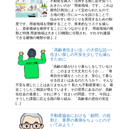
不動産を購入・活用する際に必ず知って
おきたいのが「用途地域」です。 これは
都市計画法によって定められたもので、
土地の使い方にルールを設けることで、
住みやすい街づくりを実現するための制
度です。用途地域を理解することで、将来的なリスクを減ら
し、資産価値を維持することにもつながります。 用途地域の種
類と特徴 用途地域は大きく13種類に分類され、それぞれ建築
できる建物の種類や規 […]
「高齢者住まい法」の大切な話──
住まい探しの不安を少しでも減ら
すために
「高齢の親がひとり暮らしをしているけ
ど、このままで大丈夫だろうか…」「将
来自分が歳をとったとき、安心して暮ら
せる住まいはあるのだろうか？」 そんな
不安を感じたことはありませんか？ 私たち不動産業者にも、最
近こうしたご相談が増えています。その背景にあるのが、高齢
化社会の進展と、それに伴う「住まいの問題」です。 今回は、
そうした課題に応える国の取り組み、「高齢者の居住の安定
[…]
不動産協会における「顧問」の役
割と、業界の裏側をちょっとのぞ
いてみよう！