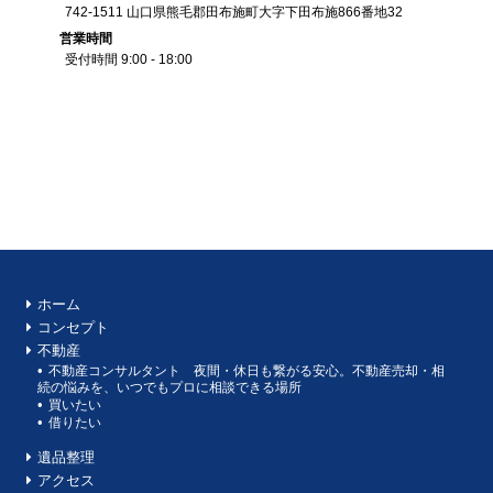
742-1511
山口県
熊毛郡田布施町大字下田布施
866番地32
営業
時間
受付時間 9:00 - 18:00
ホーム
コンセプト
不動産
不動産コンサルタント 夜間・休日も繋がる安心。不動産売却・相
続の悩みを、いつでもプロに相談できる場所
買いたい
借りたい
遺品整理
アクセス