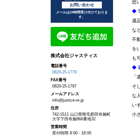
思
お問い合わせ
◆
メールは24時間受け付けておりま
す。
遺
な
不
を
株式会社ジャスティス
も
電話番号
◆
0820-25-1779
「
FAX
番号
そ
0820-25-1797
メール
アドレス
な
info@justice-re.jp
い
住所
小
742-1511
山口県
熊毛郡田布施町
大字下田布施
866番地32
営業
時間
受付時間 9:00 - 18:00