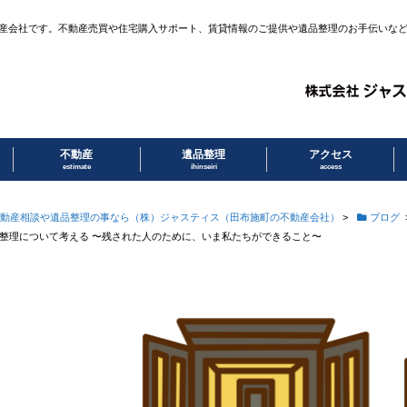
産会社です。不動産売買や住宅購入サポート、賃貸情報のご提供や遺品整理のお手伝いな
不動産
遺品整理
アクセス
estimate
ihinseiri
access
動産相談や遺品整理の事なら（株）ジャスティス（田布施町の不動産会社）
>
ブログ
整理について考える 〜残された人のために、いま私たちができること〜