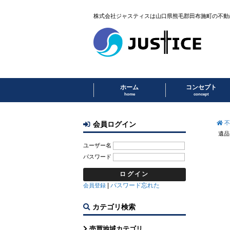
株式会社ジャスティスは山口県熊毛郡田布施町の不動
ホーム
コンセプト
home
concept
不
会員ログイン
遺品
ユーザー名
パスワード
|
パスワード忘れた
会員登録
カテゴリ検索
売買地域カテゴリ