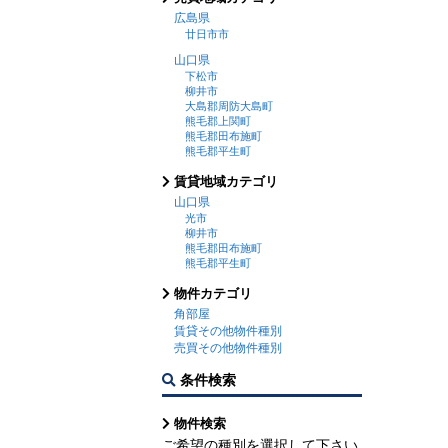
広島県
廿日市市
山口県
下松市
柳井市
大島郡周防大島町
熊毛郡上関町
熊毛郡田布施町
熊毛郡平生町
賃貸地域カテゴリ
山口県
光市
柳井市
熊毛郡田布施町
熊毛郡平生町
物件カテゴリ
角部屋
賃貸その他物件種別
売買その他物件種別
条件検索
物件検索
ご希望の種別を選択して下さい