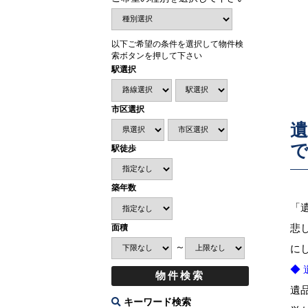
以下ご希望の条件を選択して物件検
索ボタンを押して下さい
駅選択
市区選択
遺
駅徒歩
築年数
「
悲
面積
～
に
◆
遺
キーワード検索