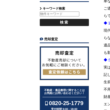
単
ご
キーワード検索
ら
◆
現
ら
売却査定
遺
も
◆ 
実
記
生
不
不動産・遺品整理に関することは
お気軽にお問い合わせください！
財
0820-25-1779
エ
受付時間 9:00 - 18:00