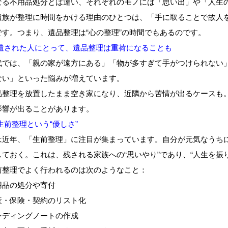
なる不用品処分とは違い、それぞれのモノには「思い出」や「人生
遺族が整理に時間をかける理由のひとつは、「手に取ることで故人
です。つまり、遺品整理は“心の整理”の時間でもあるのです。
 遺された人にとって、遺品整理は重荷になることも
代では、「親の家が遠方にある」「物が多すぎて手がつけられない
ない」といった悩みが増えています。
品整理を放置したまま空き家になり、近隣から苦情が出るケースも
影響が出ることがあります。
生前整理という“優しさ”
は近年、「生前整理」に注目が集まっています。自分が元気なうち
しておく。これは、残される家族への“思いやり”であり、“人生を振
前整理でよく行われるのは次のようなこと：
用品の処分や寄付
産・保険・契約のリスト化
ンディングノートの作成