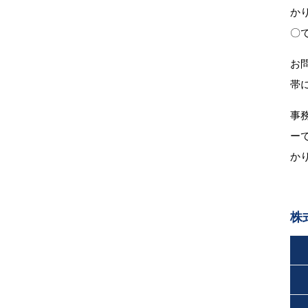
か
〇
お
帯
事
ー
か
株