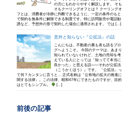
の方にもわかりやすく解説します。 そも
そもクーリングオフとは？ クーリングオ
フとは、消費者が冷静に判断できるように、一定の条件のもと
で契約を無条件に解除できる制度です。特に訪問販売や電話勧
誘など、予想外の形で契約した場合に適用されます。 では […]
意外と知らない『公拡法』の話
こんにちは。不動産の裏も表も語るブロ
グへようこそ。 今回のテーマは、あまり
知られていないけれど、土地の売却を考
えている人にとっては「知ってて本当に
良かった」と思える話――それが公拡法
（こうかくほう）』です。 「公拡法」っ
て何？カンタンに言うと… 正式名称は「公有地の拡大の推進に
関する法律」。この法律、昭和47年にできたものですが、目的
はとてもシンプル。
[…]
前後の記事