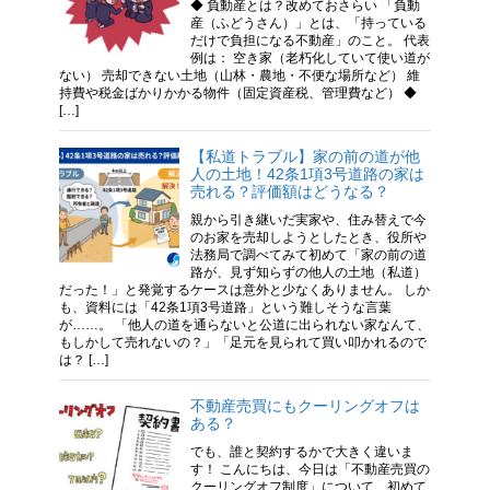
◆ 負動産とは？改めておさらい 「負動
産（ふどうさん）」とは、「持っている
だけで負担になる不動産」のこと。 代表
例は： 空き家（老朽化していて使い道が
ない） 売却できない土地（山林・農地・不便な場所など） 維
持費や税金ばかりかかる物件（固定資産税、管理費など） ◆
[…]
【私道トラブル】家の前の道が他
人の土地！42条1項3号道路の家は
売れる？評価額はどうなる？
親から引き継いだ実家や、住み替えで今
のお家を売却しようとしたとき、役所や
法務局で調べてみて初めて「家の前の道
路が、見ず知らずの他人の土地（私道）
だった！」と発覚するケースは意外と少なくありません。 しか
も、資料には「42条1項3号道路」という難しそうな言葉
が……。 「他人の道を通らないと公道に出られない家なんて、
もしかして売れないの？」「足元を見られて買い叩かれるので
は？ […]
不動産売買にもクーリングオフは
ある？
でも、誰と契約するかで大きく違いま
す！ こんにちは、今日は「不動産売買の
クーリングオフ制度」について、初めて