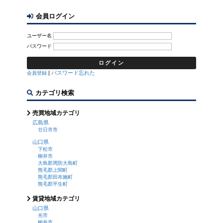
会員ログイン
ユーザー名
パスワード
|
パスワード忘れた
会員登録
カテゴリ検索
売買地域カテゴリ
広島県
廿日市市
山口県
下松市
柳井市
大島郡周防大島町
熊毛郡上関町
熊毛郡田布施町
熊毛郡平生町
賃貸地域カテゴリ
山口県
光市
柳井市