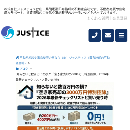
株式会社ジャスティスは山口県熊毛郡田布施町の不動産会社です。不動産売買や住宅
購入サポート、賃貸情報のご提供や遺品整理のお手伝いなどを承っております。
よくある質問
会員登録
不動産相談や遺品整理の事なら（株）ジャスティス（田布施町の不動
産会社）
>
ブログ
>
知らないと数百万円の損？「空き家売却の3000万円特別控除」2026年
最新チェックリストと賢い売り時