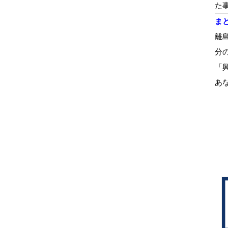
た
ま
離
分
「
あ