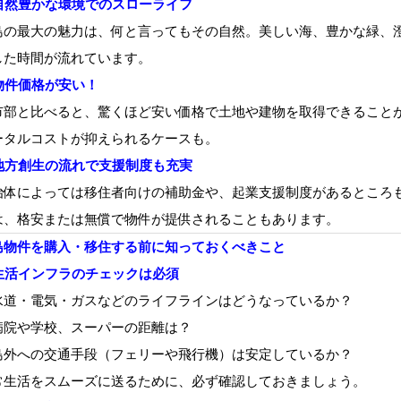
自然豊かな環境でのスローライフ
島の最大の魅力は、何と言ってもその自然。美しい海、豊かな緑、
した時間が流れています。
物件価格が安い！
市部と比べると、驚くほど安い価格で土地や建物を取得できること
ータルコストが抑えられるケースも。
地方創生の流れで支援制度も充実
治体によっては移住者向けの補助金や、起業支援制度があるところ
は、格安または無償で物件が提供されることもあります。
島物件を購入・移住する前に知っておくべきこと
生活インフラのチェックは必須
水道・電気・ガスなどのライフラインはどうなっているか？
病院や学校、スーパーの距離は？
島外への交通手段（フェリーや飛行機）は安定しているか？
常生活をスムーズに送るために、必ず確認しておきましょう。