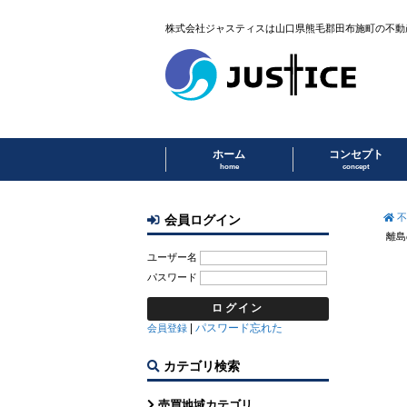
株式会社ジャスティスは山口県熊毛郡田布施町の不動
ホーム
コンセプト
home
concept
不
会員ログイン
離島
ユーザー名
パスワード
|
パスワード忘れた
会員登録
カテゴリ検索
売買地域カテゴリ