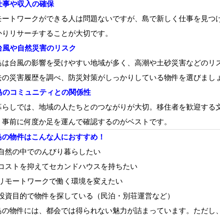
仕事や収入の確保
モートワークができる人は問題ないですが、島で新しく仕事を見つ
かりリサーチすることが大切です。
台風や自然災害のリスク
島は台風の影響を受けやすい地域が多く、高潮や土砂災害などのリ
去の災害履歴を調べ、防災対策がしっかりしている物件を選びまし
島のコミュニティとの関係性
暮らしでは、地域の人たちとのつながりが大切。移住者を歓迎する
、事前に何度か足を運んで確認するのがベストです。
島の物件はこんな人におすすめ！
自然の中でのんびり暮らしたい
コストを抑えてセカンドハウスを持ちたい
リモートワークで働く環境を変えたい
投資目的で物件を探している（民泊・別荘運営など）
島の物件には、都会では得られない魅力が詰まっています。ただし