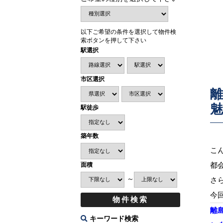
以下ご希望の条件を選択して物件検
索ボタンを押して下さい
駅選択
市区選択
駅徒歩
築年数
こ
都
面積
～
さ
今
離
キーワード検索