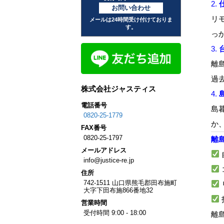
2.
お問い合わせ
リ
メールは24時間受け付けておりま
す。
っ
3.
離
過
株式会社ジャスティス
4.
電話番号
島
0820-25-1779
か
FAX
番号
0820-25-1797
離
メール
アドレス
info@justice-re.jp
住所
742-1511
山口県
熊毛郡田布施町
大字下田布施
866番地32
営業
時間
受付時間 9:00 - 18:00
離