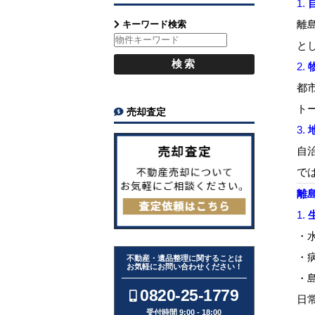
1.
離
キーワード検索
と
2.
都
ト
売却査定
3.
自
で
離
1.
・
・
不動産・遺品整理に関することは
お気軽にお問い合わせください！
・
0820-25-1779
日
受付時間 9:00 - 18:00