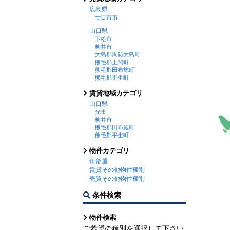
広島県
廿日市市
山口県
下松市
柳井市
大島郡周防大島町
熊毛郡上関町
熊毛郡田布施町
熊毛郡平生町
賃貸地域カテゴリ
山口県
光市
柳井市
熊毛郡田布施町
熊毛郡平生町
物件カテゴリ
角部屋
賃貸その他物件種別
売買その他物件種別
条件検索
物件検索
ご希望の種別を選択して下さい