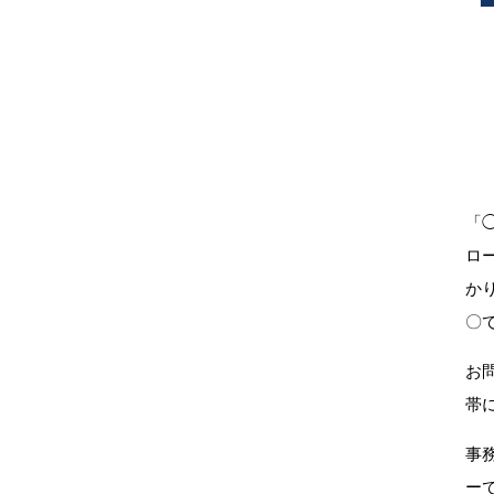
「
ロ
か
〇
お
帯
事
ー