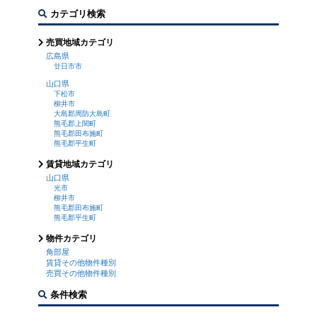
カテゴリ検索
売買地域カテゴリ
広島県
廿日市市
山口県
下松市
柳井市
大島郡周防大島町
熊毛郡上関町
熊毛郡田布施町
熊毛郡平生町
賃貸地域カテゴリ
山口県
光市
柳井市
熊毛郡田布施町
熊毛郡平生町
物件カテゴリ
角部屋
賃貸その他物件種別
売買その他物件種別
条件検索