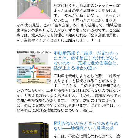
地方に行くと、商店街のシャッターが閉
まったままの空き店舗をよく見かけま
す。「なんだか寂しいな…」「もったい
ないな…」と思ったことはありません
か？ 実は最近、この「空き店舗」をうまく活用して、地域活性
化や自分の夢を叶える人が少しずつ増えているのです。この記
事では、素人の方でも無理なく始められる「空き店舗活用術」
を、実例やアイデアとともにご紹介します。 1 […]
不動産売却で「越境」が見つかっ
たとき、必ず是正しなければなら
ないのか ― 売却に進める場合と、
話が止まる場合の違い
不動産を売却しようとした際、「越境が
あります」と指摘されることがありま
す。 このとき、このままでは売却できな
いのではないか、工事や撤去をしなければならないのではない
か、と考える方も少なくありません。 しかし、越境があっても
売却が可能な場合があります。一方で、対応の仕方によって
は、売却に支障がでてくる場合もあります。 この記事では、不
動産売却における越境の扱いについて、売 […]
権利がないからと言ってあきらめ
ない――地役権という希望の道
今日は、不動産に関心のある方なら一度