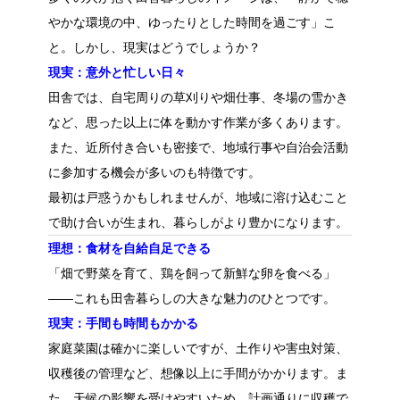
やかな環境の中、ゆったりとした時間を過ごす」こ
と。しかし、現実はどうでしょうか？
現実：意外と忙しい日々
田舎では、自宅周りの草刈りや畑仕事、冬場の雪かき
など、思った以上に体を動かす作業が多くあります。
また、近所付き合いも密接で、地域行事や自治会活動
に参加する機会が多いのも特徴です。
最初は戸惑うかもしれませんが、地域に溶け込むこと
で助け合いが生まれ、暮らしがより豊かになります。
理想：食材を自給自足できる
「畑で野菜を育て、鶏を飼って新鮮な卵を食べる」
——これも田舎暮らしの大きな魅力のひとつです。
現実：手間も時間もかかる
家庭菜園は確かに楽しいですが、土作りや害虫対策、
収穫後の管理など、想像以上に手間がかかります。ま
た、天候の影響を受けやすいため、計画通りに収穫で