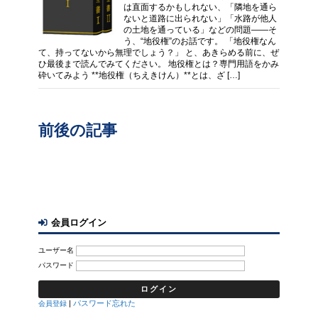
は直面するかもしれない、「隣地を通ら
ないと道路に出られない」「水路が他人
の土地を通っている」などの問題――そ
う、“地役権”のお話です。 「地役権なん
て、持ってないから無理でしょう？」 と、あきらめる前に、ぜ
ひ最後まで読んでみてください。 地役権とは？専門用語をかみ
砕いてみよう **地役権（ちえきけん）**とは、ざ […]
前後の記事
会員ログイン
ユーザー名
パスワード
|
パスワード忘れた
会員登録