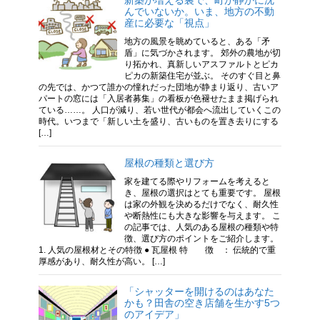
んでいないか。いま、地方の不動
産に必要な「視点」
地方の風景を眺めていると、ある「矛
盾」に気づかされます。 郊外の農地が切
り拓かれ、真新しいアスファルトとピカ
ピカの新築住宅が並ぶ。 そのすぐ目と鼻
の先では、かつて誰かの憧れだった団地が静まり返り、古いア
パートの窓には「入居者募集」の看板が色褪せたまま掲げられ
ている……。 人口が減り、若い世代が都会へ流出していくこの
時代。いつまで「新しい土を盛り、古いものを置き去りにする
[…]
屋根の種類と選び方
家を建てる際やリフォームを考えると
き、屋根の選択はとても重要です。 屋根
は家の外観を決めるだけでなく、耐久性
や断熱性にも大きな影響を与えます。 こ
の記事では、人気のある屋根の種類や特
徴、選び方のポイントをご紹介します。
1. 人気の屋根材とその特徴 ● 瓦屋根 特 徴 ： 伝統的で重
厚感があり、耐久性が高い。 […]
「シャッターを開けるのはあなた
かも？田舎の空き店舗を生かす5つ
のアイデア」