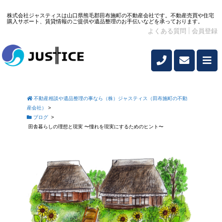
株式会社ジャスティスは山口県熊毛郡田布施町の不動産会社です。不動産売買や住宅
購入サポート、賃貸情報のご提供や遺品整理のお手伝いなどを承っております。
よくある質問
会員登録
不動産相談や遺品整理の事なら（株）ジャスティス（田布施町の不動
産会社）
>
ブログ
>
田舎暮らしの理想と現実 〜憧れを現実にするためのヒント〜