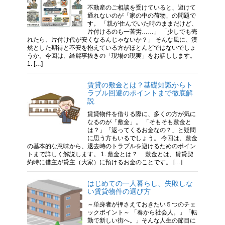
不動産のご相談を受けていると、避けて
通れないのが「家の中の荷物」の問題で
す。 「親が住んでいた時のままだけど、
片付けるのも一苦労……」 「少しでも売
れたら、片付け代が安くなるんじゃないか？」 そんな風に、漠
然とした期待と不安を抱えている方がほとんどではないでしょ
うか。今回は、綺麗事抜きの「現場の現実」をお話しします。
1. […]
賃貸の敷金とは？基礎知識からト
ラブル回避のポイントまで徹底解
説
賃貸物件を借りる際に、多くの方が気に
なるのが「敷金」。 「そもそも敷金と
は？」「返ってくるお金なの？」と疑問
に思う方もいるでしょう。 今回は、敷金
の基本的な意味から、退去時のトラブルを避けるためのポイン
トまで詳しく解説します。 1. 敷金とは？ 敷金とは、賃貸契
約時に借主が貸主（大家）に預けるお金のことです。 […]
はじめての一人暮らし、失敗しな
い賃貸物件の選び方
～単身者が押さえておきたい５つのチェ
ックポイント～ 「春から社会人。」「転
勤で新しい街へ。」そんな人生の節目に