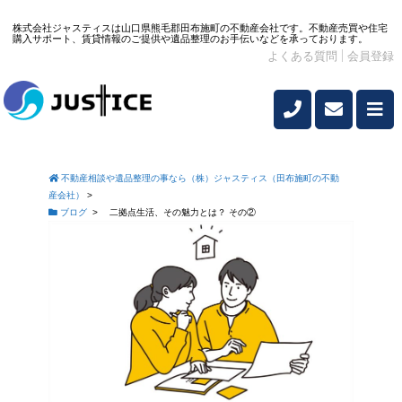
株式会社ジャスティスは山口県熊毛郡田布施町の不動産会社です。不動産売買や住宅
購入サポート、賃貸情報のご提供や遺品整理のお手伝いなどを承っております。
よくある質問
会員登録
不動産相談や遺品整理の事なら（株）ジャスティス（田布施町の不動
産会社）
>
ブログ
>
二拠点生活、その魅力とは？ その②