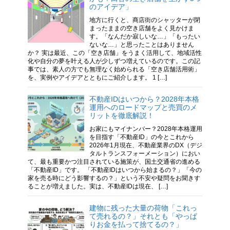
のアイデア」
地方に行くと、商店街のシャッターが閉
まったままの空き店舗をよく見かけま
す。「なんだか寂しいな…」「もったい
ないな…」と思ったことはありません
か？ 実は最近、この「空き店舗」をうまく活用して、地域活性
化や自分の夢を叶える人が少しずつ増えているのです。この記
事では、素人の方でも無理なく始められる「空き店舗活用術」
を、実例やアイデアとともにご紹介します。 1 […]
不動産IDはいつから？2028年本格
運用へのロードマップと売買のメ
リットを徹底解説！
お家にもマイナンバー？2028年本格運用
を目指す「不動産ID」の今とこれから
2026年1月現在、不動産業界のDX（デジ
タルトランスフォーメーション）におい
て、最も重要かつ注目されている施策が、国土交通省の進める
「不動産ID」です。 「不動産IDはいつから始まるの？」「今の
家を売る時にどう影響するの？」という不安や疑問をお聞きす
ることが増えました。実は、不動産IDは現在、 […]
建物に残った大量の荷物「これっ
て売れるの？」それとも「やっぱ
りお金を払って捨てるの？」