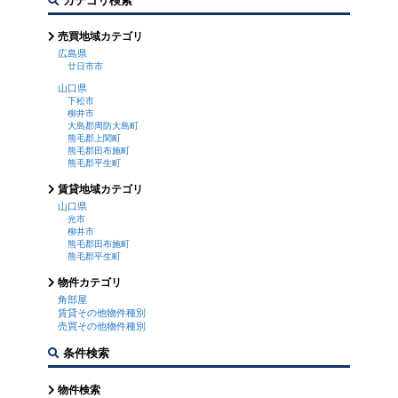
カテゴリ検索
売買地域カテゴリ
広島県
廿日市市
山口県
下松市
柳井市
大島郡周防大島町
熊毛郡上関町
熊毛郡田布施町
熊毛郡平生町
賃貸地域カテゴリ
山口県
光市
柳井市
熊毛郡田布施町
熊毛郡平生町
物件カテゴリ
角部屋
賃貸その他物件種別
売買その他物件種別
条件検索
物件検索