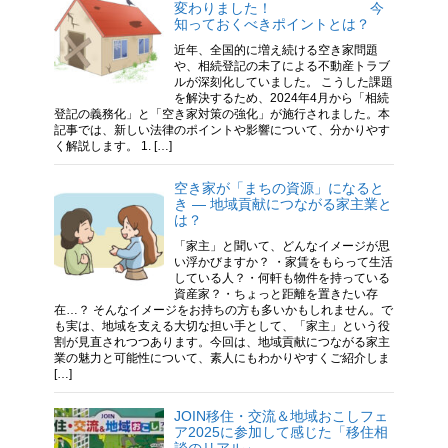
変わりました！ 今
知っておくべきポイントとは？
近年、全国的に増え続ける空き家問題
や、相続登記の未了による不動産トラブ
ルが深刻化していました。 こうした課題
を解決するため、2024年4月から「相続
登記の義務化」と「空き家対策の強化」が施行されました。本
記事では、新しい法律のポイントや影響について、分かりやす
く解説します。 1. […]
空き家が「まちの資源」になると
き ― 地域貢献につながる家主業と
は？
「家主」と聞いて、どんなイメージが思
い浮かびますか？ ・家賃をもらって生活
している人？・何軒も物件を持っている
資産家？・ちょっと距離を置きたい存
在…？ そんなイメージをお持ちの方も多いかもしれません。で
も実は、地域を支える大切な担い手として、「家主」という役
割が見直されつつあります。今回は、地域貢献につながる家主
業の魅力と可能性について、素人にもわかりやすくご紹介しま
[…]
JOIN移住・交流＆地域おこしフェ
ア2025に参加して感じた「移住相
談のリアル」