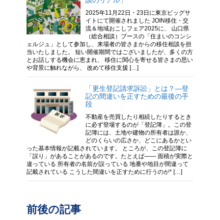
2025年11月22日・23日に東京ビッグサ
イトにて開催されました JOIN移住・交
流＆地域おこしフェア2025に、 山口県
（総合相談）ブースの「住まいのコンシ
ェルジュ」として参加し、来場者の皆さまからの移住相談を担
当いたしました。 短い開催期間ではございましたが、多くの方
とお話しする機会に恵まれ、 移住に関心を寄せる皆さまの思い
や背景に触れながら、 改めて移住支援 […]
「更生登記請求訴訟」とは？―登
記の間違いを正すための最後の手
段
不動産を売買したり相続したりするとき
に必ず登場するのが「登記簿」。この登
記簿には、土地や建物の所有者は誰か、
どのくらいの広さか、どこにあるかとい
った基本情報が記載されています。 ところが、この登記簿に
「誤り」があることがあるのです。たとえば—— 面積が実際と
違っている 所有者の名前が誤っている 地番や地目が間違って
記載されている こうした間違いを正すために行うのが* […]
前後の記事