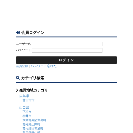
会員ログイン
ユーザー名
パスワード
|
パスワード忘れた
会員登録
カテゴリ検索
売買地域カテゴリ
広島県
廿日市市
山口県
下松市
柳井市
大島郡周防大島町
熊毛郡上関町
熊毛郡田布施町
熊毛郡平生町