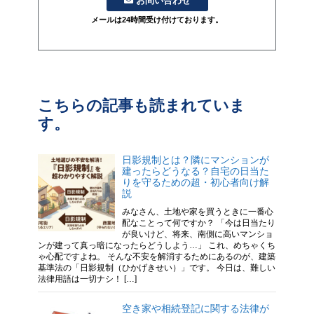
お問い合わせ
メールは24時間受け付けております。
こちらの記事も読まれていま
す。
日影規制とは？隣にマンションが
建ったらどうなる？自宅の日当た
りを守るための超・初心者向け解
説
みなさん、土地や家を買うときに一番心
配なことって何ですか？ 「今は日当たり
が良いけど、将来、南側に高いマンショ
ンが建って真っ暗になったらどうしよう…」 これ、めちゃくち
ゃ心配ですよね。 そんな不安を解消するためにあるのが、建築
基準法の「日影規制（ひかげきせい）」です。 今日は、難しい
法律用語は一切ナシ！ […]
空き家や相続登記に関する法律が