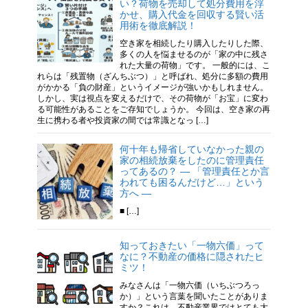
い？荷物を売却して処分費用を浮
かせ、購入代金を回収する賢い活
用術を徹底解説！
空き家を相続したり購入したりした際、
多くの人を悩ませるのが「家の中に残さ
れた大量の荷物」です。 一般的には、こ
れらは「残置物（ざんちぶつ）」と呼ばれ、処分に多額の費用
がかかる「負の財産」というイメージが強いかもしれません。
しかし、実は視点を変えるだけで、その荷物が「お宝」に変わ
る可能性があることをご存知でしょうか。 今回は、空き家の再
生に携わる者や投資家の間では常識となっ […]
何十年も帰省していなかった親の
家の相続放棄をしたのに管理責任
ってあるの？ ― 「管理責任とか言
われても困るんだけど…」という
方へ ―
■ […]
知っておきたい「一物六価」って
なに？不動産の価格に隠されたヒ
ミツ！
みなさんは「一物六価（いちぶつろっ
か）」という言葉を聞いたことがありま
すか？これは、不動産業界ではとても大