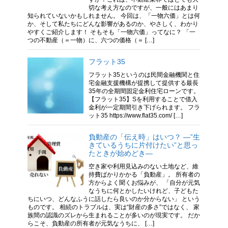
切な考え方なのですが、一般にはあまり
知られていないかもしれません。 今回は、「一物六価」とは何
か、そして私たちにどんな影響があるのか、やさしく、わかり
やすくご紹介します！ そもそも「一物六価」ってなに？ 「一
つの不動産（＝一物）に、六つの価格（＝ […]
フラット35
フラット35というのは民間金融機関と住
宅金融支援機構が提携して提供する最長
35年の全期間固定金利住宅ローンです。
【フラット35】Sを利用することで借入
金利が一定期間引き下げられます。 フラ
ット35 https://www.flat35.com/ […]
負動産の「伝え時」はいつ？ —”生
きているうちに片付けたい”と思っ
たときが始めどき—
空き家や利用見込みのない土地など、維
持費ばかりかかる「負動産」。 所有者の
方からよく聞くお悩みが、 「自分が元気
なうちに何とかしたいけれど、子どもた
ちにいつ、どんなふうに話したら良いのか分からない」 という
ものです。 相続のトラブルは、実は“財産の多さ”ではなく、 家
族間の認識のズレから生まれることが多いのが現実です。 だか
らこそ、負動産の所有者が元気なうちに、 […]