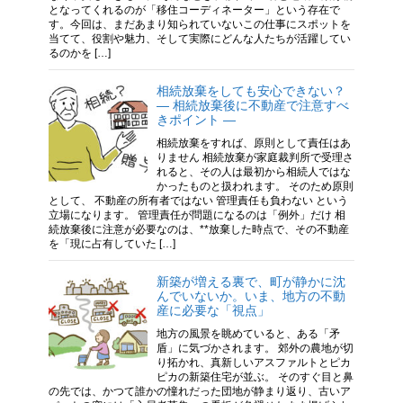
となってくれるのが「移住コーディネーター」という存在で
す。今回は、まだあまり知られていないこの仕事にスポットを
当てて、役割や魅力、そして実際にどんな人たちが活躍してい
るのかを […]
相続放棄をしても安心できない？
― 相続放棄後に不動産で注意すべ
きポイント ―
相続放棄をすれば、原則として責任はあ
りません 相続放棄が家庭裁判所で受理さ
れると、その人は最初から相続人ではな
かったものと扱われます。 そのため原則
として、 不動産の所有者ではない 管理責任も負わない という
立場になります。 管理責任が問題になるのは「例外」だけ 相
続放棄後に注意が必要なのは、**放棄した時点で、その不動産
を「現に占有していた […]
新築が増える裏で、町が静かに沈
んでいないか。いま、地方の不動
産に必要な「視点」
地方の風景を眺めていると、ある「矛
盾」に気づかされます。 郊外の農地が切
り拓かれ、真新しいアスファルトとピカ
ピカの新築住宅が並ぶ。 そのすぐ目と鼻
の先では、かつて誰かの憧れだった団地が静まり返り、古いア