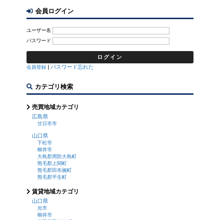
会員ログイン
ユーザー名
パスワード
|
パスワード忘れた
会員登録
カテゴリ検索
売買地域カテゴリ
広島県
廿日市市
山口県
下松市
柳井市
大島郡周防大島町
熊毛郡上関町
熊毛郡田布施町
熊毛郡平生町
賃貸地域カテゴリ
山口県
光市
柳井市