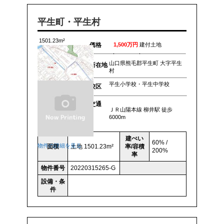
平生町・平生村
1501.23m²
価格
1,500万円
建付土地
山口県熊毛郡平生町 大字平生
所在地
村
平生小学校・平生中学校
校区
交通
ＪＲ山陽本線 柳井駅 徒歩
6000m
建ぺい
60% /
物件の詳細を見る
面積
土地 1501.23m²
率/容積
200%
率
物件番号
20220315265-G
設備・条
件