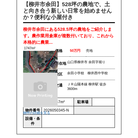
【柳井市余田】528坪の農地で、土
と向き合う新しい日常を始めません
か？便利な小屋付き
柳井市余田にある528.5坪の農地をご紹介しま
す。農作業用倉庫が複数付いており、これから
本格的に農業...
1747m²
価格
50万円
売地
山口県柳井市 余田字堀り
所在地
余田小学校 柳井西中学校
校区
ＪＲ山陽本線 柳井駅 徒歩
交通
3600m
面積
土地 1747m²
駐車場
物件番号
2026050345-N
物件の詳細を見る
設備・条
件