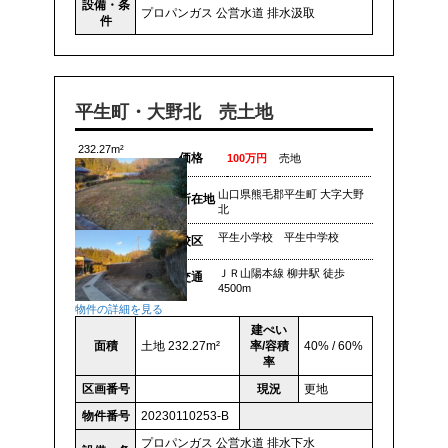
設備・条
プロパンガス
公営水道
排水汲取
件
平生町・大野北 売土地
232.27m²
価格
100万円
売地
山口県熊毛郡平生町 大字大野
所在地
北
平生小学校 平生中学校
校区
ＪＲ山陽本線 柳井駅 徒歩
交通
4500m
物件の詳細を見る
建ぺい
面積
土地 232.27m²
率/容積
40% / 60%
率
区画番号
現況
更地
物件番号
20230110253-B
プロパンガス
公営水道
排水下水