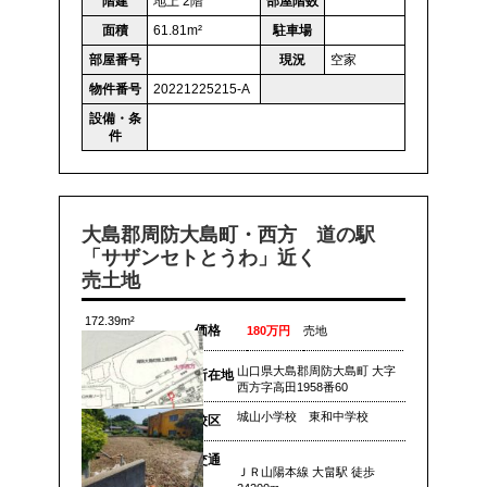
階建
地上 2階
部屋階数
面積
61.81m²
駐車場
部屋番号
現況
空家
物件番号
20221225215-A
設備・条
件
大島郡周防大島町・西方 道の駅
「サザンセトとうわ」近く
売土地
172.39m²
価格
180万円
売地
山口県大島郡周防大島町 大字
所在地
西方字高田1958番60
城山小学校 東和中学校
校区
交通
ＪＲ山陽本線 大畠駅 徒歩