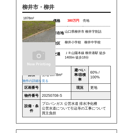
柳井市・柳井
1878m²
価格
380万円
売地
山口県柳井市 柳井字割詰
所在地
柳井小学校 柳井中学校
校区
ＪＲ山陽本線 柳井港駅 徒歩
交通
1400m 徒歩18分
建ぺい
60% /
面積
土地 1878m²
率/容積
100%
率
物件の詳細を見る
区画番号
現況
更地
物件番号
20250708-S
プロパンガス
公営水道
排水浄化槽
設備・条
公営水道について引込等の工事について
件
買主負担