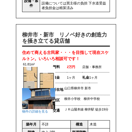
設備・条
設備については買主様の負担 下水道受益
件
者負担金は精算済み
柳井市・新市 リノベ好きの創造力
を掻き立てる貸店舗
住めて商える古民家・・・を目指して現在スケ
ルトン。いろいろ相談可です！
61.81m²
賃料
2万円
店舗・事務所
敷金
礼金
1ヶ月
1ヶ月
山口県柳井市 新市
所在地
柳井小学校 柳井中学校
校区
ＪＲ山陽本線 柳井駅 徒歩19分
交通
物件の詳細を見る
築年月
不詳
構造
木造