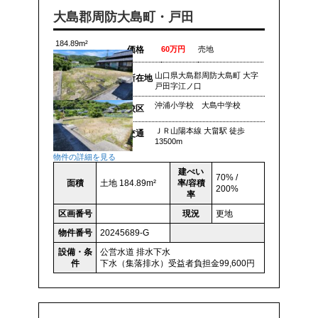
大島郡周防大島町・戸田
184.89m²
価格
60万円
売地
山口県大島郡周防大島町 大字
所在地
戸田字江ノ口
沖浦小学校 大島中学校
校区
ＪＲ山陽本線 大畠駅 徒歩
交通
13500m
物件の詳細を見る
建ぺい
70% /
面積
土地 184.89m²
率/容積
200%
率
区画番号
現況
更地
物件番号
20245689-G
設備・条
公営水道
排水下水
件
下水（集落排水）受益者負担金99,600円