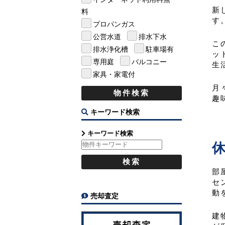
新
料
す
プロパンガス
公営水道
排水下水
こ
排水浄化槽
駐車場有
ッ
専用庭
バルコニー
生
家具・家電付
月
趣
キーワード検索
キーワード検索
部
セ
動
売却査定
建