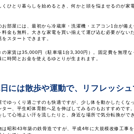
しくひとり暮らしを始めるとき、何かと頭を悩ませるのが家
。
のお部屋には、最初から冷蔵庫・洗濯機・エアコン1台が備
ト料金も無料。大きな家電を買い揃えて運び込む必要がない
活をスタートできます。
々の家賃は35,000円（駐車場1台3,300円）。固定費を無
味に時間とお金を使えるゆとりが生まれます。
休日には散歩や運動で、リフレッシュ
屋でゆっくり過ごすのも快適ですが、少し体を動かしたくな
ンター、平生町体育館へ足を伸ばしてみるのもおすすめです
をして心地よい汗を流したりと、身近な場所で気分転換がで
物は昭和43年築の鉄骨造ですが、平成4年に大規模改修工事