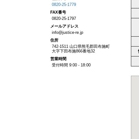
0820-25-1779
FAX
番号
0820-25-1797
メール
アドレス
info@justice-re.jp
住所
742-1511
山口県
熊毛郡田布施町
大字下田布施
866番地32
営業
時間
受付時間 9:00 - 18:00