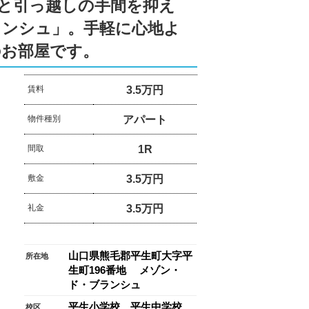
と引っ越しの手間を抑え
ランシュ」。手軽に心地よ
のお部屋です。
3.5万円
賃料
アパート
物件種別
1R
間取
3.5万円
敷金
3.5万円
礼金
山口県熊毛郡平生町大字平
所在地
生町196番地 メゾン・
ド・ブランシュ
平生小学校 平生中学校
校区