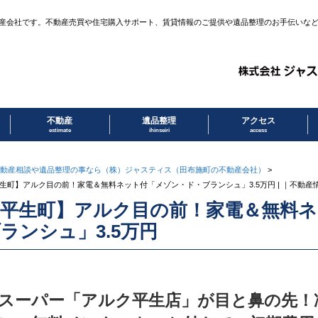
産会社です。不動産売買や住宅購入サポート、賃貸情報のご提供や遺品整理のお手伝いな
不動産
遺品整理
アクセス
estimate
ihinseiri
access
動産相談や遺品整理の事なら（株）ジャスティス（田布施町の不動産会社）
>
生町】アルク目の前！家電＆無料ネット付「メゾン・ド・ブランシュ」3.5万円 | ｜不動
【平生町】アルク目の前！家電＆無料
ランシュ」3.5万円
スーパー「アルク平生店」が目と鼻の先！