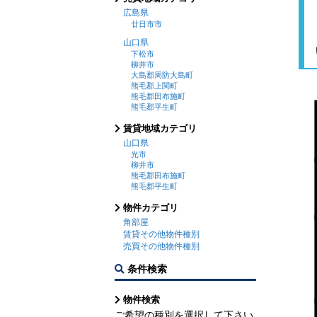
広島県
廿日市市
山口県
下松市
柳井市
大島郡周防大島町
熊毛郡上関町
熊毛郡田布施町
熊毛郡平生町
賃貸地域カテゴリ
山口県
光市
柳井市
熊毛郡田布施町
熊毛郡平生町
物件カテゴリ
角部屋
賃貸その他物件種別
売買その他物件種別
条件検索
物件検索
ご希望の種別を選択して下さい