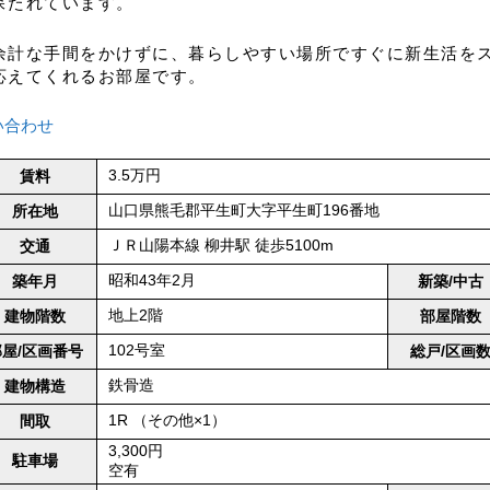
保たれています。
余計な手間をかけずに、暮らしやすい場所ですぐに新生活をス
応えてくれるお部屋です。
い合わせ
3.5万円
賃料
山口県熊毛郡平生町大字平生町196番地
所在地
ＪＲ山陽本線 柳井駅 徒歩5100m
交通
昭和43年2月
築年月
新築/中古
地上2階
建物階数
部屋階数
102号室
部屋/区画番号
総戸/区画
鉄骨造
建物構造
1R （その他×1）
間取
3,300円
駐車場
空有