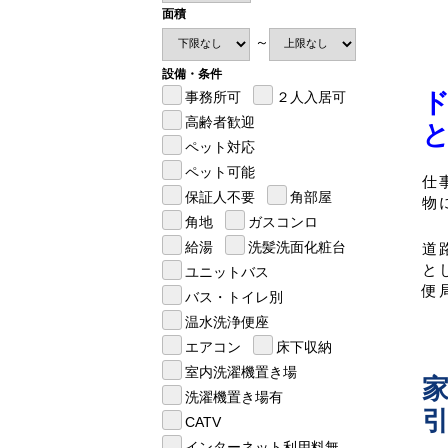
面積
～
設備・条件
事務所可
２人入居可
高齢者歓迎
ペット対応
ペット可能
仕
保証人不要
角部屋
物
角地
ガスコンロ
道
給湯
洗髪洗面化粧台
と
ユニットバス
便
バス・トイレ別
温水洗浄便座
エアコン
床下収納
室内洗濯機置き場
洗濯機置き場有
CATV
インターネット利用料無