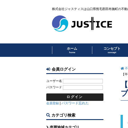
株式会社ジャスティスは山口県熊毛郡田布施町の不動
ホーム
コンセプト
home
concept
不
会員ログイン
【平
ユーザー名
パスワード
ブ
|
パスワード忘れた
会員登録
カテゴリ検索
売買地域カテゴリ