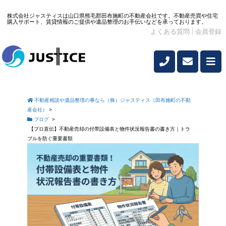
株式会社ジャスティスは山口県熊毛郡田布施町の不動産会社です。不動産売買や住宅
購入サポート、賃貸情報のご提供や遺品整理のお手伝いなどを承っております。
よくある質問
会員登録
不動産相談や遺品整理の事なら（株）ジャスティス（田布施町の不動
産会社）
>
ブログ
>
【プロ直伝】不動産売却の付帯設備表と物件状況報告書の書き方｜トラ
ブルを防ぐ重要書類