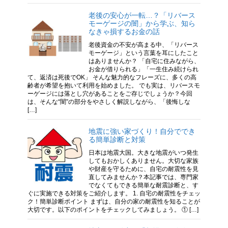
老後の安心が一転…？「リバース
モーゲージの闇」から学ぶ、知ら
なきゃ損するお金の話
老後資金の不安が高まる中、「リバース
モーゲージ」という言葉を耳にしたこと
はありませんか？ 「自宅に住みながら、
お金が借りられる」「一生住み続けられ
て、返済は死後でOK」 そんな魅力的なフレーズに、多くの高
齢者が希望を抱いて利用を始めました。 でも実は、リバースモ
ーゲージには落とし穴があることをご存じでしょうか？今回
は、そんな“闇”の部分をやさしく解説しながら、「後悔しな
[…]
地震に強い家づくり！自分ででき
る簡単診断と対策
日本は地震大国。大きな地震がいつ発生
してもおかしくありません。大切な家族
や財産を守るために、自宅の耐震性を見
直してみませんか？本記事では、専門家
でなくてもできる簡単な耐震診断と、す
ぐに実施できる対策をご紹介します。 1. 自宅の耐震性をチェッ
ク！簡単診断ポイント まずは、自分の家の耐震性を知ることが
大切です。以下のポイントをチェックしてみましょう。 ① […]