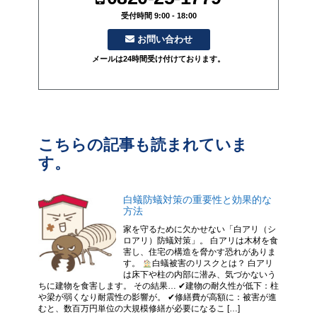
受付時間 9:00 - 18:00
お問い合わせ
メールは24時間受け付けております。
こちらの記事も読まれていま
す。
白蟻防蟻対策の重要性と効果的な
方法
家を守るために欠かせない「白アリ（シ
ロアリ）防蟻対策」。 白アリは木材を食
害し、住宅の構造を脅かす恐れがありま
す。
白蟻被害のリスクとは？ 白アリ
は床下や柱の内部に潜み、気づかないう
ちに建物を食害します。 その結果… ✔建物の耐久性が低下：柱
や梁が弱くなり耐震性の影響が。 ✔修繕費が高額に：被害が進
むと、数百万円単位の大規模修繕が必要になるこ […]