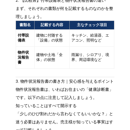
2. 【比較表】付帯設備表と物件状況報告書の違い
まず、それぞれの書類が何を記載するものなのかを整
理しましょう。
書類名
記載する内容
主なチェック項目
付帯設
建物に付随する
キッチン、給湯器、エ
備表
「設備」の状態
アコン、照明など
物件状
建物や土地「全
雨漏り、シロアリ、境
況報告
体」の状態
界、周辺環境など
書
3. 物件状況報告書の書き方｜安心感を与えるポイント
物件状況報告書は、いわばお住まいの「健康診断書」
です。以下の点に注意して記入しましょう。
知っていることはすべて開示する
「少しのひび割れだから言わなくてもいいかな？」と
迷う必要はありません。売主様が知っている事実はす