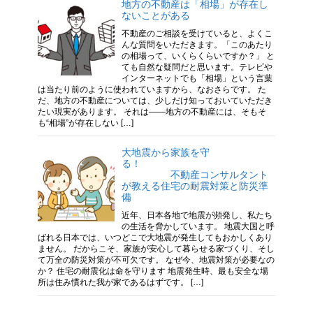
地方の不動産は「相場」が存在し
ないことがある
不動産のご相談を受けていると、よくこ
んな質問をいただきます。「このあたり
の相場って、いくらくらいですか？」 と
ても自然な疑問だと思います。テレビや
インターネットでも「相場」という言葉
は当たり前のように使われていますから、なおさらです。 た
だ、地方の不動産については、少しだけ知っておいていただき
たい現実があります。 それは――地方の不動産には、そもそ
も“相場”が存在しない […]
大地震から家族を守
る！
不動産コンサルタント
が教える住宅の耐震対策と防災準
備
近年、日本各地で地震が頻発し、私たち
の生活を脅かしています。 地震大国と呼
ばれる日本では、いつどこで大地震が発生してもおかしくあり
ません。 だからこそ、家族が安心して暮らせる家づくり、そし
て万全の防災対策が不可欠です。 なぜ今、地震対策が必要なの
か？ 住宅の耐震化は命を守ります 地震発生時、最も安全な場
所は住み慣れた我が家であるはずです。 […]