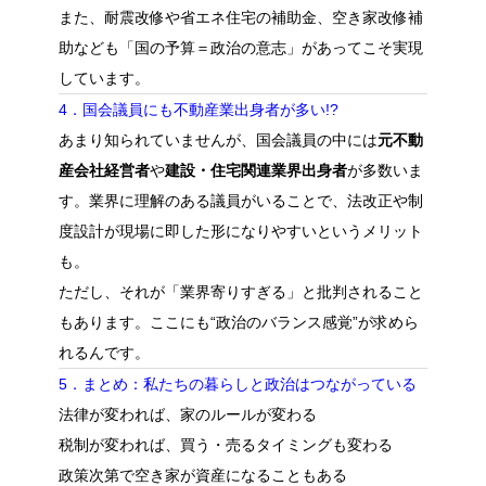
また、耐震改修や省エネ住宅の補助金、空き家改修補
助なども「国の予算＝政治の意志」があってこそ実現
しています。
4．国会議員にも不動産業出身者が多い!?
あまり知られていませんが、国会議員の中には
元不動
産会社経営者
や
建設・住宅関連業界出身者
が多数いま
す。業界に理解のある議員がいることで、法改正や制
度設計が現場に即した形になりやすいというメリット
も。
ただし、それが「業界寄りすぎる」と批判されること
もあります。ここにも“政治のバランス感覚”が求めら
れるんです。
5．まとめ：私たちの暮らしと政治はつながっている
法律が変われば、家のルールが変わる
税制が変われば、買う・売るタイミングも変わる
政策次第で空き家が資産になることもある