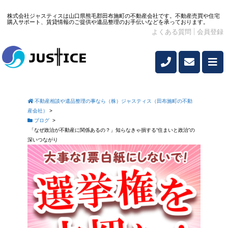
株式会社ジャスティスは山口県熊毛郡田布施町の不動産会社です。不動産売買や住宅
購入サポート、賃貸情報のご提供や遺品整理のお手伝いなどを承っております。
よくある質問
会員登録
不動産相談や遺品整理の事なら（株）ジャスティス（田布施町の不動
産会社）
>
ブログ
>
「なぜ政治が不動産に関係あるの？」知らなきゃ損する“住まいと政治”の
深いつながり