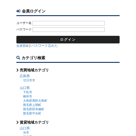
会員ログイン
ユーザー名
パスワード
|
パスワード忘れた
会員登録
カテゴリ検索
売買地域カテゴリ
広島県
廿日市市
山口県
下松市
柳井市
大島郡周防大島町
熊毛郡上関町
熊毛郡田布施町
熊毛郡平生町
賃貸地域カテゴリ
山口県
光市