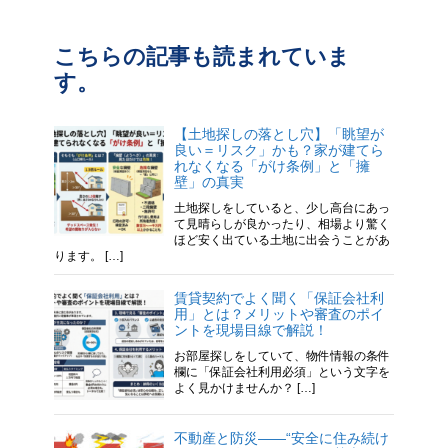
こちらの記事も読まれていま
す。
【土地探しの落とし穴】「眺望が
良い＝リスク」かも？家が建てら
れなくなる「がけ条例」と「擁
壁」の真実
土地探しをしていると、少し高台にあっ
て見晴らしが良かったり、相場より驚く
ほど安く出ている土地に出会うことがあ
ります。 […]
賃貸契約でよく聞く「保証会社利
用」とは？メリットや審査のポイ
ントを現場目線で解説！
お部屋探しをしていて、物件情報の条件
欄に「保証会社利用必須」という文字を
よく見かけませんか？ […]
不動産と防災——“安全に住み続け