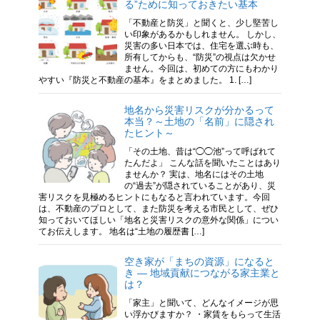
る”ために知っておきたい基本
「不動産と防災」と聞くと、少し堅苦し
い印象があるかもしれません。 しかし、
災害の多い日本では、住宅を選ぶ時も、
所有してからも、“防災”の視点は欠かせ
ません。今回は、初めての方にもわかり
やすい『防災と不動産の基本』をまとめました。 1. […]
地名から災害リスクが分かるって
本当？～土地の「名前」に隠され
たヒント～
「その土地、昔は“◯◯池”って呼ばれて
たんだよ」 こんな話を聞いたことはあり
ませんか？ 実は、地名にはその土地
の“過去”が隠されていることがあり、災
害リスクを見極めるヒントにもなると言われています。今回
は、不動産のプロとして、また防災を考える市民として、ぜひ
知っておいてほしい「地名と災害リスクの意外な関係」につい
てお伝えします。 地名は“土地の履歴書 […]
空き家が「まちの資源」になると
き ― 地域貢献につながる家主業と
は？
「家主」と聞いて、どんなイメージが思
い浮かびますか？ ・家賃をもらって生活