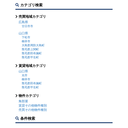
カテゴリ検索
売買地域カテゴリ
広島県
廿日市市
山口県
下松市
柳井市
大島郡周防大島町
熊毛郡上関町
熊毛郡田布施町
熊毛郡平生町
賃貸地域カテゴリ
山口県
光市
柳井市
熊毛郡田布施町
熊毛郡平生町
物件カテゴリ
角部屋
賃貸その他物件種別
売買その他物件種別
条件検索