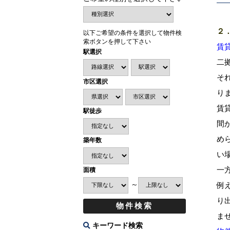
２
以下ご希望の条件を選択して物件検
索ボタンを押して下さい
賃
駅選択
二
そ
市区選択
り
賃
駅徒歩
間
め
築年数
い
一
面積
例
～
り
ま
キーワード検索