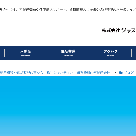
産会社です。不動産売買や住宅購入サポート、賃貸情報のご提供や遺品整理のお手伝いな
不動産
遺品整理
アクセス
estimate
ihinseiri
access
動産相談や遺品整理の事なら（株）ジャスティス（田布施町の不動産会社）
>
ブログ