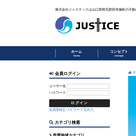
株式会社ジャスティスは山口県熊毛郡田布施町の不動
ホーム
コンセプト
home
concept
不
会員ログイン
ユーザー名
パスワード
|
パスワード忘れた
会員登録
カテゴリ検索
売買地域カテゴリ