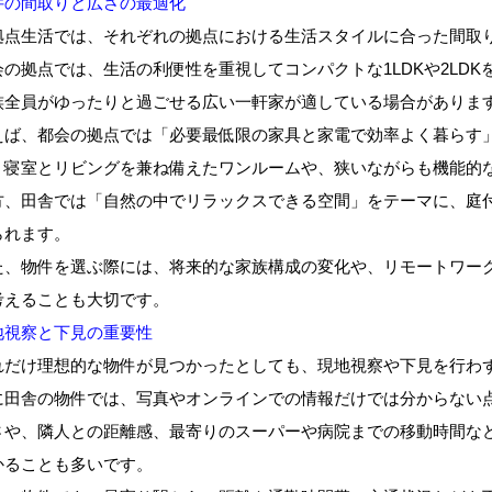
件の間取りと広さの最適化
拠点生活では、それぞれの拠点における生活スタイルに合った間取
会の拠点では、生活の利便性を重視してコンパクトな1LDKや2LD
族全員がゆったりと過ごせる広い一軒家が適している場合がありま
えば、都会の拠点では「必要最低限の家具と家電で効率よく暮らす
。寝室とリビングを兼ね備えたワンルームや、狭いながらも機能的
方、田舎では「自然の中でリラックスできる空間」をテーマに、庭
られます。
た、物件を選ぶ際には、将来的な家族構成の変化や、リモートワー
考えることも大切です。
地視察と下見の重要性
れだけ理想的な物件が見つかったとしても、現地視察や下見を行わ
に田舎の物件では、写真やオンラインでの情報だけでは分からない
さや、隣人との距離感、最寄りのスーパーや病院までの移動時間な
かることも多いです。