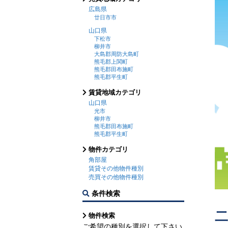
広島県
廿日市市
山口県
下松市
柳井市
大島郡周防大島町
熊毛郡上関町
熊毛郡田布施町
熊毛郡平生町
賃貸地域カテゴリ
山口県
光市
柳井市
熊毛郡田布施町
熊毛郡平生町
物件カテゴリ
角部屋
賃貸その他物件種別
売買その他物件種別
条件検索
物件検索
ご希望の種別を選択して下さい