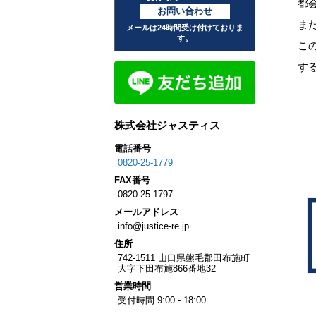
都
お問い合わせ
ま
メールは24時間受け付けておりま
す。
こ
す
株式会社ジャスティス
電話番号
0820-25-1779
FAX
番号
0820-25-1797
メール
アドレス
info@justice-re.jp
住所
742-1511
山口県
熊毛郡田布施町
大字下田布施
866番地32
営業
時間
受付時間 9:00 - 18:00