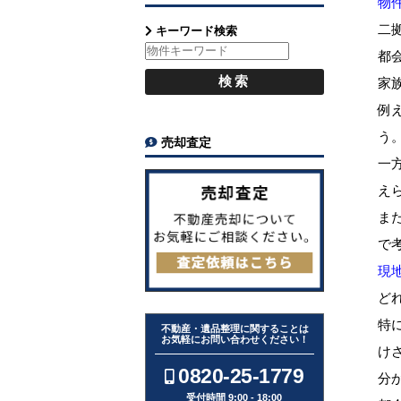
物
二
キーワード検索
都
家
例
う
売却査定
一
え
ま
で
現
ど
特
不動産・遺品整理に関することは
お気軽にお問い合わせください！
け
0820-25-1779
分
受付時間 9:00 - 18:00