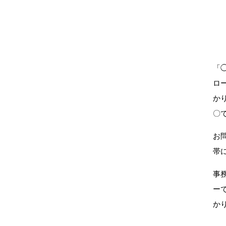
「
ロ
か
〇
お
帯
事
ー
か