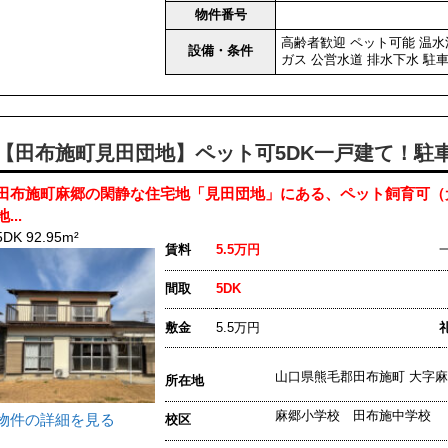
物件番号
高齢者歓迎
ペット可能
温水
設備・条件
ガス
公営水道
排水下水
駐
【田布施町見田団地】ペット可5DK一戸建て！駐
田布施町麻郷の閑静な住宅地「見田団地」にある、ペット飼育可（犬
地...
5DK 92.95m²
賃料
5.5万円
間取
5DK
敷金
5.5万円
山口県熊毛郡田布施町 大字
所在地
麻郷小学校 田布施中学校
物件の詳細を見る
校区