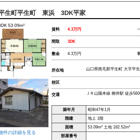
平生町平生町 東浜 3DK平家
3DK 53.09m²
賃料
4.3万円
間取
3DK
敷金
4.3万円
山口県熊毛郡平生町 大字
所在地
校区
ＪＲ山陽本線 柳井駅 徒歩560
交通
築年月
昭和47年1月
階建
地上 1階
面積
53.09m² 土地 182.52m²
物件の詳細を見る
部屋番号