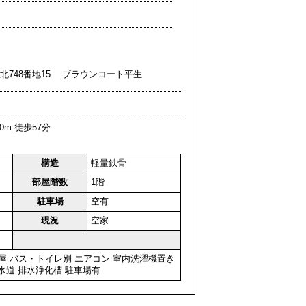
北748番地15 ブラウンコート平生
0m 徒歩57分
構造
軽量鉄骨
部屋階数
1階
駐車場
空有
現況
空家
屋
バス・トイレ別
エアコン
室内洗濯機置き
水道
排水浄化槽
駐車場有