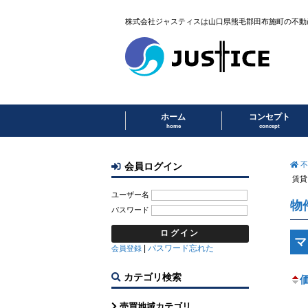
株式会社ジャスティスは山口県熊毛郡田布施町の不動
ホーム
コンセプト
home
concept
不
会員ログイン
賃貸
ユーザー名
物
パスワード
マ
|
パスワード忘れた
会員登録
カテゴリ検索
売買地域カテゴリ