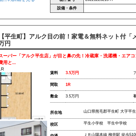
設備・条件
【平生町】アルク目の前！家電＆無料ネット付「メ
万円
スーパー「アルク平生店」が目と鼻の先！冷蔵庫・洗濯機・エアコ
費用と...
1R
賃料
3.5万円
間取
1R
敷金
3.5万円
山口県熊毛郡平生町 大字平生
所在地
平生小学校 平生中学校
校区
ＪＲ山陽本線 柳井駅 徒歩510