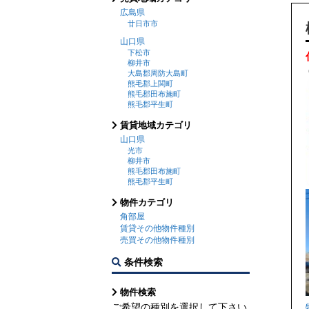
広島県
廿日市市
山口県
下松市
柳井市
大島郡周防大島町
熊毛郡上関町
熊毛郡田布施町
熊毛郡平生町
賃貸地域カテゴリ
山口県
光市
柳井市
熊毛郡田布施町
熊毛郡平生町
物件カテゴリ
角部屋
賃貸その他物件種別
売買その他物件種別
条件検索
物件検索
ご希望の種別を選択して下さい