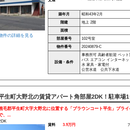
交通
築年月
昭和43年2月
階建
地上 2階
面積
物件の詳細を見る
部屋番号
102号室
物件番号
20240879-C
事務所可
高齢者歓迎
ペット
バス
エアコン
インターネッ
設備・条件
水
家具・家電付
公営水道 公共下水道
平生町大野北の賃貸アパート角部屋2DK！駐車場1台
熊毛郡平生町大字大野北に位置する「ブラウンコート平生」プライ
で、...
2DK
賃料
3.9万円