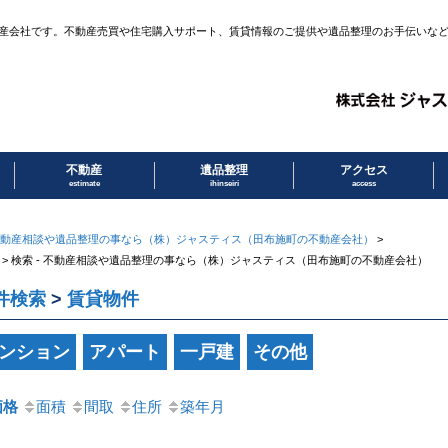
産会社です。不動産売買や住宅購入サポート、賃貸情報のご提供や遺品整理のお手伝いな
不動産
遺品整理
アクセス
estimate
ihinseiri
access
動産相談や遺品整理の事なら（株）ジャスティス（田布施町の不動産会社）
>
 > 検索 - 不動産相談や遺品整理の事なら（株）ジャスティス（田布施町の不動産会社）
件検索
>
賃貸物件
ンション
アパート
一戸建
その他
価格
面積
間取
住所
築年月