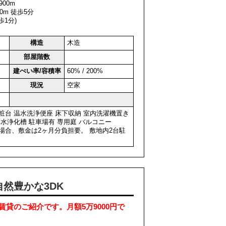
00m
0m 徒歩5分
歩1分)
構造
木造
部屋階数
建ぺい率/容積率
60% / 200%
現況
空家
粧台
温水洗浄便座
床下収納
室内洗濯機置き
排水浄化槽
駐車場有
専用庭
バルコニー
場合、敷金は2ヶ月分負担要。 敷地内2台駐
然豊かな3DK
貸のご紹介です。月額5万9000円で