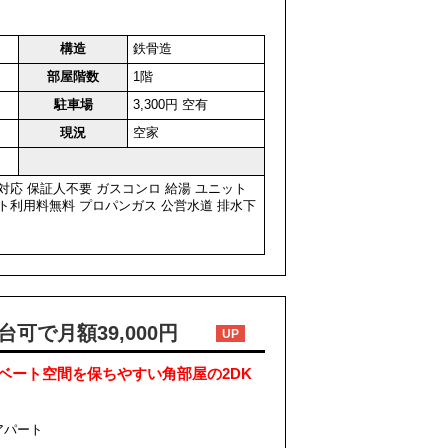
構造
鉄骨造
部屋階数
1階
駐車場
3,300円 空有
現況
空家
対応
保証人不要
ガスコンロ
給湯
ユニット
ト利用料無料
プロパンガス
公営水道
排水下
可で月額39,000円
UP
ベート空間を保ちやすい角部屋の2DK
アパート