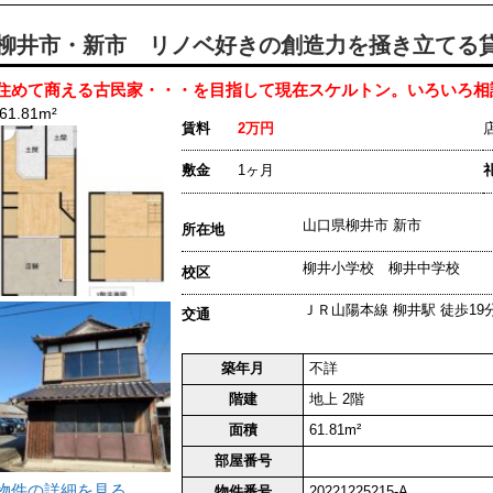
柳井市・新市 リノベ好きの創造力を掻き立てる
住めて商える古民家・・・を目指して現在スケルトン。いろいろ相
61.81m²
賃料
2万円
敷金
1ヶ月
山口県柳井市 新市
所在地
柳井小学校 柳井中学校
校区
ＪＲ山陽本線 柳井駅 徒歩19
交通
築年月
不詳
階建
地上 2階
面積
61.81m²
部屋番号
物件の詳細を見る
物件番号
20221225215-A