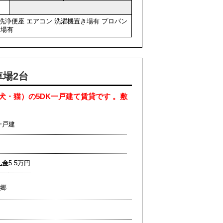
洗浄便座
エアコン
洗濯機置き場有
プロパン
車場有
車場2台
・猫）の5DK一戸建て賃貸です 。敷
一戸建
礼金
5.5万円
麻郷