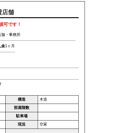
貸店舗
談可です！
店舗・事務所
礼金
1ヶ月
分
構造
木造
部屋階数
駐車場
現況
空家