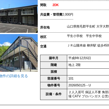
間取
2DK
共益費・管理費
2,000円
山口県熊毛郡平生町 大字大野
所在地
平生小学校 平生中学校
校区
ＪＲ山陽本線 柳井駅 徒歩450
交通
築年月
平成8年12月6日
階建
地上 2階
面積
物件の詳細を見る
部屋番号
101
物件番号
2026050125－U
２人入居可
保証人不要
角部
設備・条件
場
CATV
プロパンガス
公営