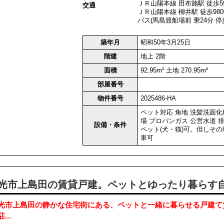
ＪＲ山陽本線 田布施駅 徒歩59
交通
ＪＲ山陽本線 柳井駅 徒歩980
バス(馬島渡船場前 乗24分 停
築年月
昭和50年3月25日
階建
地上 2階
面積
92.95m² 土地 270.95m²
部屋番号
物件番号
2025486-HA
ペット対応
角地
洗髪洗面化
場
プロパンガス
公営水道
設備・条件
ペット(犬・猫)可。但しその
車可
光市上島田の賃貸戸建。ペットとゆったり暮らす自
光市上島田の静かな住宅街にある、ペットと一緒に暮らせる戸建て賃
駐...