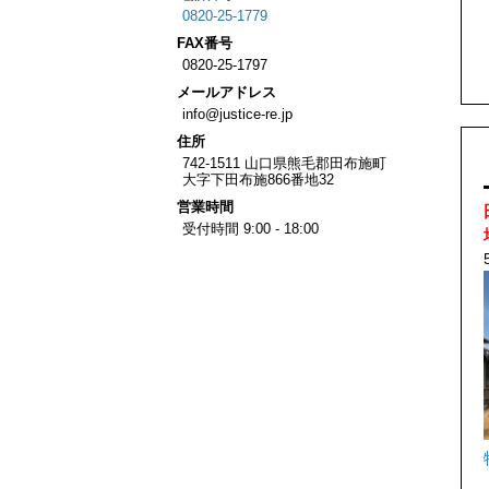
0820-25-1779
FAX
番号
0820-25-1797
メール
アドレス
info@justice-re.jp
住所
742-1511
山口県
熊毛郡田布施町
大字下田布施
866番地32
営業
時間
受付時間 9:00 - 18:00