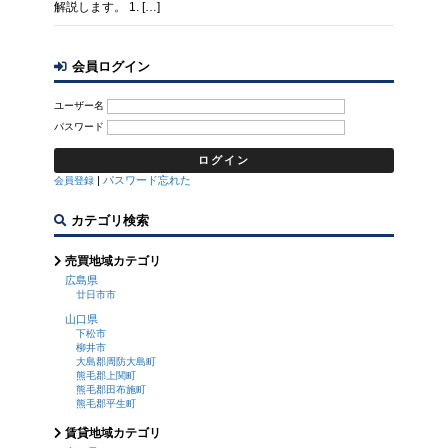
解説します。 1. […]
会員ログイン
ユーザー名
パスワード
|
パスワード忘れた
会員登録
カテゴリ検索
売買地域カテゴリ
広島県
廿日市市
山口県
下松市
柳井市
大島郡周防大島町
熊毛郡上関町
熊毛郡田布施町
熊毛郡平生町
賃貸地域カテゴリ