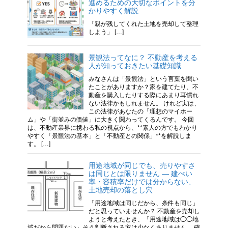
進めるための大切なポイントを分
かりやすく解説
「親が残してくれた土地を売却して整理
しよう」 […]
景観法ってなに？ 不動産を考える
人が知っておきたい基礎知識
みなさんは「景観法」という言葉を聞い
たことがありますか？家を建てたり、不
動産を購入したりする際にあまり耳慣れ
ない法律かもしれません。 けれど実は、
この法律があなたの「理想のマイホー
ム」や「街並みの価値」に大きく関わってくるんです。 今回
は、不動産業界に携わる私の視点から、**素人の方でもわかり
やすく「景観法の基本」と「不動産との関係」**を解説しま
す。 […]
用途地域が同じでも、売りやすさ
は同じとは限りません ― 建ぺい
率・容積率だけでは分からない、
土地売却の落とし穴
「用途地域は同じだから、条件も同じ」
だと思っていませんか？ 不動産を売却し
ようと考えたとき、「用途地域は◯◯地
域だから問題ない」そう判断される方は少なくありません。 確