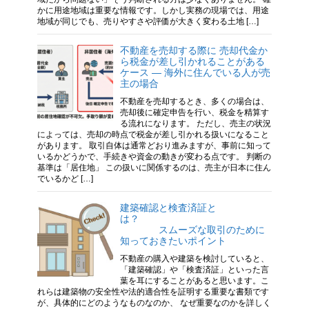
かに用途地域は重要な情報です。しかし実務の現場では、用途
地域が同じでも、売りやすさや評価が大きく変わる土地 […]
不動産を売却する際に 売却代金か
ら税金が差し引かれることがある
ケース ― 海外に住んでいる人が売
主の場合
不動産を売却するとき、多くの場合は、
売却後に確定申告を行い、税金を精算す
る流れになります。 ただし、売主の状況
によっては、売却の時点で税金が差し引かれる扱いになること
があります。 取引自体は通常どおり進みますが、事前に知って
いるかどうかで、手続きや資金の動きが変わる点です。 判断の
基準は「居住地」 この扱いに関係するのは、売主が日本に住ん
でいるかど […]
建築確認と検査済証と
は？
スムーズな取引のために
知っておきたいポイント
不動産の購入や建築を検討していると、
「建築確認」や「検査済証」といった言
葉を耳にすることがあると思います。こ
れらは建築物の安全性や法的適合性を証明する重要な書類です
が、具体的にどのようなものなのか、 なぜ重要なのかを詳しく