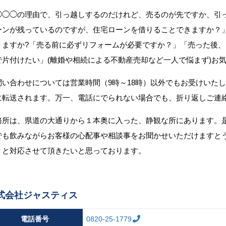
◯◯◯の理由で、引っ越しするのだけれど、売るのが先ですか、引
ーンが残っているのですが、住宅ローンを借りることできますか？
りますか?「売る前に必ずリフォームが必要ですか？」「売った後
で片付けたい」(離婚や相続による不動産売却など一人で悩まず)お
問い合わせについては営業時間（9時～18時）以外でもお受けいた
に転送されます。万一、電話にでられない場合でも、折り返しご連
務所は、県道の大通りから１本奥に入った、静観な所にあります。
でも飲みながらお客様の心配事や相談事をお聞かせいただけますと
りと対応させて頂きたいと思っております。
式会社ジャスティス
電話番号
0820-25-1779