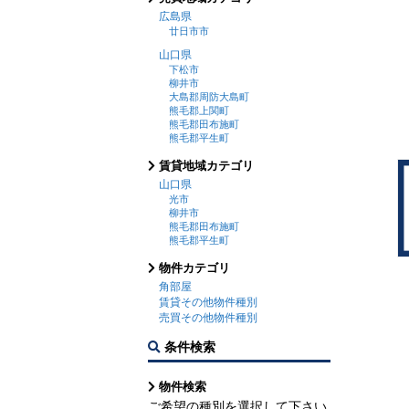
広島県
廿日市市
山口県
下松市
柳井市
大島郡周防大島町
熊毛郡上関町
熊毛郡田布施町
熊毛郡平生町
賃貸地域カテゴリ
山口県
光市
柳井市
熊毛郡田布施町
熊毛郡平生町
物件カテゴリ
角部屋
賃貸その他物件種別
売買その他物件種別
条件検索
物件検索
ご希望の種別を選択して下さい