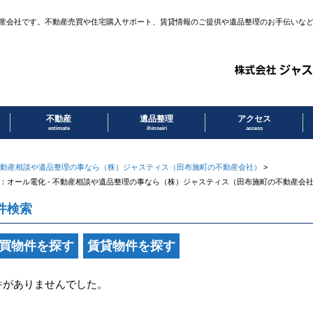
産会社です。不動産売買や住宅購入サポート、賃貸情報のご提供や遺品整理のお手伝いな
不動産
遺品整理
アクセス
estimate
ihinseiri
access
動産相談や遺品整理の事なら（株）ジャスティス（田布施町の不動産会社）
>
：オール電化 - 不動産相談や遺品整理の事なら（株）ジャスティス（田布施町の不動産会
件検索
買物件を探す
賃貸物件を探す
件がありませんでした。