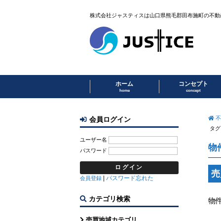
株式会社ジャスティスは山口県熊毛郡田布施町の不動
ホーム
コンセプト
home
concept
不
会員ログイン
タグ
ユーザー名
物
パスワード
売
|
パスワード忘れた
会員登録
カテゴリ検索
物
売買地域カテゴリ