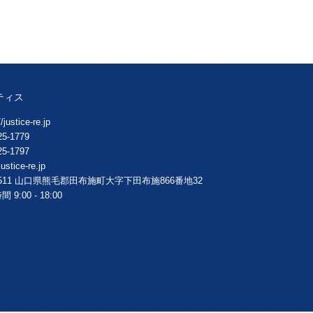
ティス
/justice-re.jp
25-1779
25-1797
ustice-re.jp
511
山口県
熊毛郡田布施町大字下田布施
866番地32
 9:00 - 18:00