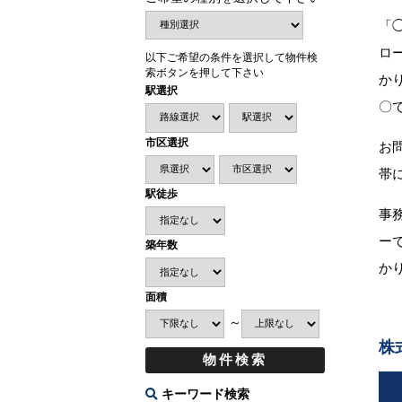
「
ロ
以下ご希望の条件を選択して物件検
索ボタンを押して下さい
か
駅選択
〇
市区選択
お
帯
駅徒歩
事
ー
築年数
か
面積
～
株
キーワード検索