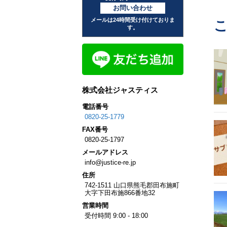
お問い合わせ
メールは24時間受け付けておりま
す。
株式会社ジャスティス
電話番号
0820-25-1779
FAX
番号
0820-25-1797
メール
アドレス
info@justice-re.jp
住所
742-1511
山口県
熊毛郡田布施町
大字下田布施
866番地32
営業
時間
受付時間 9:00 - 18:00