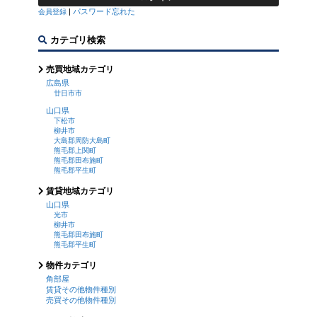
|
パスワード忘れた
会員登録
カテゴリ検索
売買地域カテゴリ
広島県
廿日市市
山口県
下松市
柳井市
大島郡周防大島町
熊毛郡上関町
熊毛郡田布施町
熊毛郡平生町
賃貸地域カテゴリ
山口県
光市
柳井市
熊毛郡田布施町
熊毛郡平生町
物件カテゴリ
角部屋
賃貸その他物件種別
売買その他物件種別