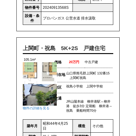
物件番号
20240913568S
設備・条
プロパンガス
公営水道
排水汲取
件
上関町・祝島 5K+2S 戸建住宅
105.1m²
価格
20万円
中古戸建
山口県熊毛郡上関町 132番15
所在地
上関町祝島
祝島小学校 上関中学校
校区
交通
JR山陽本線 柳井港駅⇔柳井
港 徒歩3分 定期船 柳井港⇔
物件の詳細を見る
祝島 乗船時間70分
昭和44年4月25
築年月
構造
その他
日