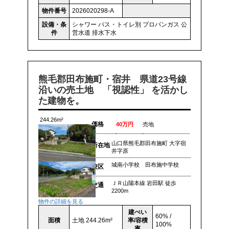
物件番号
2026020298-A
設備・条
シャワー
バス・トイレ別
プロパンガス
公
件
営水道
排水下水
熊毛郡田布施町・宿井 県道23号線
沿いの売土地 「視認性」 を活かし
た建物を。
244.26m²
価格
40万円
売地
山口県熊毛郡田布施町 大字宿
所在地
井字原
城南小学校 田布施中学校
校区
ＪＲ山陽本線 岩田駅 徒歩
交通
2200m
物件の詳細を見る
建ぺい
60% /
面積
土地 244.26m²
率/容積
100%
率