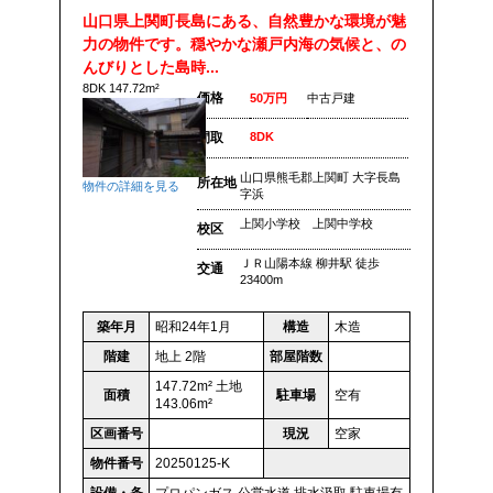
山口県上関町長島にある、自然豊かな環境が魅
力の物件です。穏やかな瀬戸内海の気候と、の
んびりとした島時...
8DK 147.72m²
価格
50万円
中古戸建
間取
8DK
山口県熊毛郡上関町 大字長島
所在地
物件の詳細を見る
字浜
上関小学校 上関中学校
校区
ＪＲ山陽本線 柳井駅 徒歩
交通
23400m
築年月
昭和24年1月
構造
木造
階建
地上 2階
部屋階数
147.72m² 土地
面積
駐車場
空有
143.06m²
区画番号
現況
空家
物件番号
20250125-K
設備・条
プロパンガス
公営水道
排水汲取
駐車場有