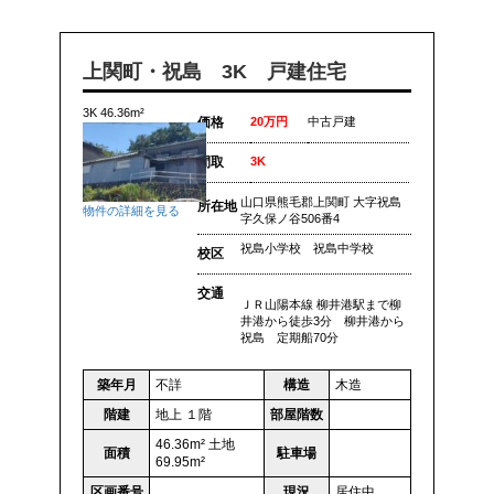
上関町・祝島 3K 戸建住宅
3K 46.36m²
価格
20万円
中古戸建
間取
3K
山口県熊毛郡上関町 大字祝島
所在地
物件の詳細を見る
字久保ノ谷506番4
祝島小学校 祝島中学校
校区
交通
ＪＲ山陽本線 柳井港駅まで柳
井港から徒歩3分 柳井港から
祝島 定期船70分
築年月
不詳
構造
木造
階建
地上 １階
部屋階数
46.36m² 土地
面積
駐車場
69.95m²
区画番号
現況
居住中