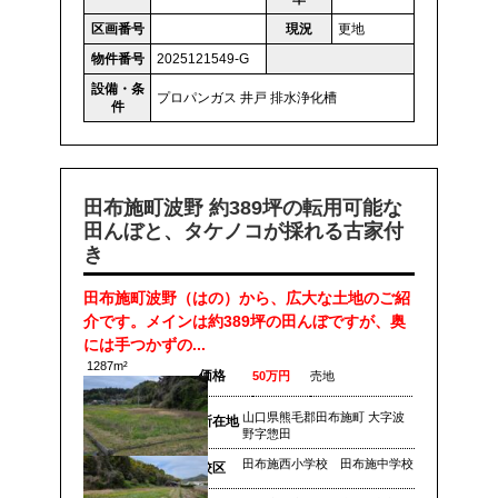
区画番号
現況
更地
物件番号
2025121549-G
設備・条
プロパンガス
井戸
排水浄化槽
件
田布施町波野 約389坪の転用可能な
田んぼと、タケノコが採れる古家付
き
田布施町波野（はの）から、広大な土地のご紹
介です。メインは約389坪の田んぼですが、奥
には手つかずの...
1287m²
価格
50万円
売地
山口県熊毛郡田布施町 大字波
所在地
野字惣田
田布施西小学校 田布施中学校
校区