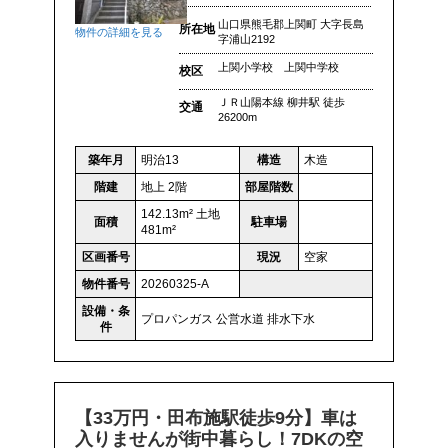
山口県熊毛郡上関町 大字長島
所在地
物件の詳細を見る
字浦山2192
上関小学校 上関中学校
校区
ＪＲ山陽本線 柳井駅 徒歩
交通
26200m
築年月
明治13
構造
木造
階建
地上 2階
部屋階数
142.13m² 土地
面積
駐車場
481m²
区画番号
現況
空家
物件番号
20260325-A
設備・条
プロパンガス
公営水道
排水下水
件
【33万円・田布施駅徒歩9分】車は
入りませんが街中暮らし！7DKの空