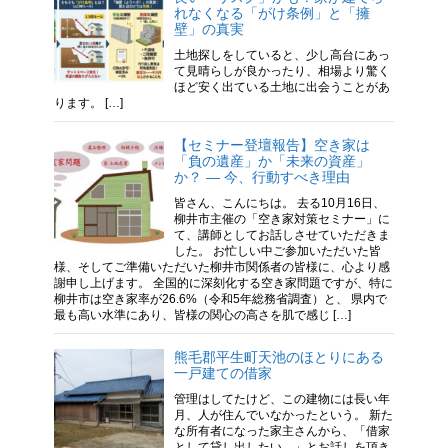
れなくなる「がけ条例」と「擁
壁」の真実
土地探しをしていると、少し高台にあっ
て見晴らしが良かったり、相場より驚く
ほど安く出ている土地に出会うことがあ
ります。 […]
【セミナー登壇報告】空き家は
「負の遺産」か「未来の資産」
か？ ― 今、行動すべき理由
皆さん、こんにちは。 去る10月16日、
柳井市主催の「空き家対策セミナー」に
て、講師としてお話しさせていただきま
した。 お忙しい中ご参加いただいた皆
様、そしてご準備いただいた柳井市関係者の皆様に、心より感
謝申し上げます。 全国的に深刻化する空き家問題ですが、特に
柳井市は空き家率が26.6%（令和5年総務省調査）と、 県内で
最も高い水準にあり、皆様の関心の高さを肌で感じ […]
熊毛郡平生町天池のほとりにある
一戸建ての借家
管理はしてたけど、この建物には長い年
月、人が住んでいなかったという。 新た
な所有者になった家主さんから、「借家
として貸し出したい。」とお話しを頂き