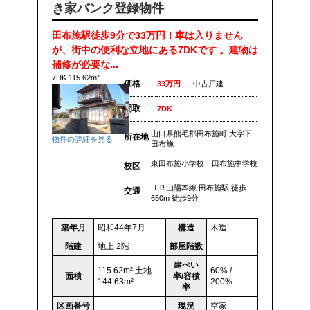
き家バンク登録物件
田布施駅徒歩9分で33万円！車は入りません
が、街中の便利な立地にある7DKです 。建物は
補修が必要な...
7DK 115.62m²
価格
33万円
中古戸建
間取
7DK
山口県熊毛郡田布施町 大字下
所在地
物件の詳細を見る
田布施
東田布施小学校 田布施中学校
校区
ＪＲ山陽本線 田布施駅 徒歩
交通
650m 徒歩9分
築年月
昭和44年7月
構造
木造
階建
地上 2階
部屋階数
建ぺい
115.62m² 土地
60% /
面積
率/容積
144.63m²
200%
率
区画番号
現況
空家