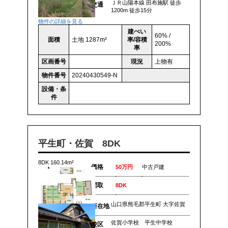
ＪＲ山陽本線 田布施駅 徒歩
交通
1200m 徒歩15分
物件の詳細を見る
建ぺい
60% /
面積
土地 1287m²
率/容積
200%
率
区画番号
現況
上物有
物件番号
20240430549-N
設備・条
件
平生町・佐賀 8DK
8DK 160.14m²
価格
50万円
中古戸建
間取
8DK
山口県熊毛郡平生町 大字佐賀
所在地
佐賀小学校 平生中学校
校区