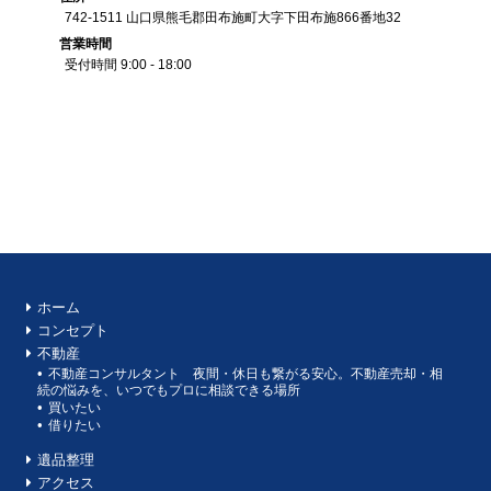
742-1511
山口県
熊毛郡田布施町大字下田布施
866番地32
営業
時間
受付時間 9:00 - 18:00
ホーム
コンセプト
不動産
不動産コンサルタント 夜間・休日も繋がる安心。不動産売却・相
続の悩みを、いつでもプロに相談できる場所
買いたい
借りたい
遺品整理
アクセス