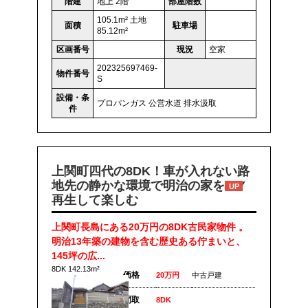
階建
地上 2階
部屋階数
105.1m² 土地
面積
駐車場
85.12m²
区画番号
現況
空家
202325697469-
物件番号
S
設備・条
プロパンガス
公営水道
排水汲取
件
上関町四代の8DK！車が入れない路
地先の静かな環境で明治の家をDIY
UP
再生して楽しむ
上関町長島にある20万円の8DK古民家物件 。
明治13年築の建物を含む歴史ある佇まいと、
145坪の広...
8DK 142.13m²
価格
20万円
中古戸建
間取
8DK