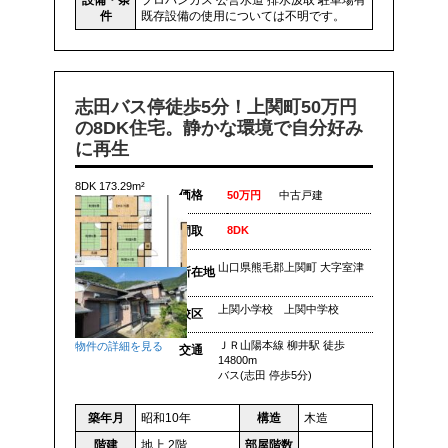
件
既存設備の使用については不明です。
志田バス停徒歩5分！上関町50万円
の8DK住宅。静かな環境で自分好み
に再生
8DK 173.29m²
価格
50万円
中古戸建
間取
8DK
山口県熊毛郡上関町 大字室津
所在地
上関小学校 上関中学校
校区
ＪＲ山陽本線 柳井駅 徒歩
物件の詳細を見る
交通
14800m
バス(志田 停歩5分)
築年月
昭和10年
構造
木造
階建
地上 2階
部屋階数