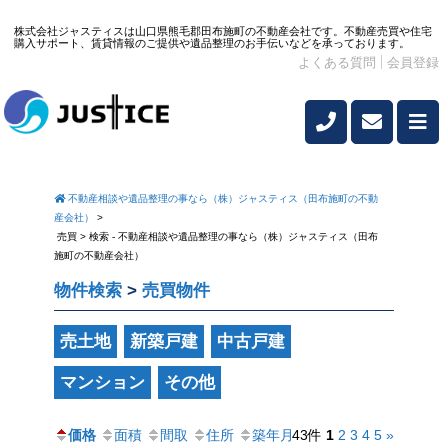
株式会社ジャスティスは山口県熊毛郡田布施町の不動産会社です。不動産売買や住宅
購入サポート、賃貸情報のご提供や遺品整理のお手伝いなどを承っております。
よくある質問
会員登録
不動産相談や遺品整理の事なら（株）ジャスティス（田布施町の不動
産会社）
>
売買 > 検索 - 不動産相談や遺品整理の事なら（株）ジャスティス（田布
施町の不動産会社）
物件検索
>
売買物件
売土地
新築戸建
中古戸建
マンション
その他
価格
面積
間取
住所
築年月
43件
1
2
3
4
5
»