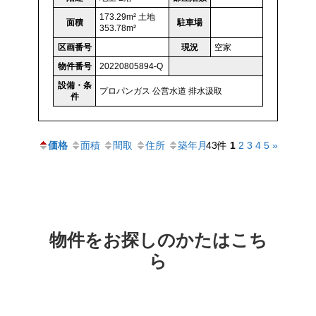
173.29m² 土地
面積
駐車場
353.78m²
区画番号
現況
空家
物件番号
20220805894-Q
設備・条
プロパンガス
公営水道
排水汲取
件
価格
面積
間取
住所
築年月
43件
1
2
3
4
5
»
物件をお探しのかたはこち
ら