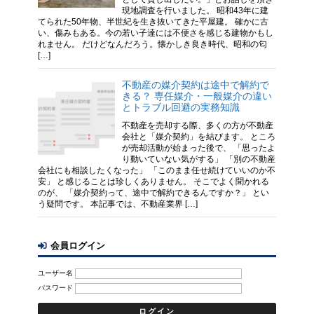
現地調査を行いました。 昭和43年に建
てられた50年物、半世紀を生き抜いてきた平屋建。 確かに古
い、傷みもある。今の若い子達には不便さを感じる建物かもし
れません。 だけどなんだろう。懐かしき良き時代、昭和の匂
[…]
不動産の媒介契約は途中で解約で
きる？ 専任媒介・一般媒介の違い
とトラブル回避の実務知識
不動産を売却する際、多くの方が不動産
会社と「媒介契約」を結びます。 ところ
が売却活動が始まった後で、 「思ったよ
り動いていない気がする」 「別の不動産
会社にも相談したくなった」 「このまま任せ続けていいのか不
安」 と感じることは珍しくありません。 そこでよく聞かれる
のが、 「媒介契約って、途中で解約できるんですか？」 とい
う疑問です。 本記事では、不動産業界 […]
会員ログイン
ユーザー名
パスワード