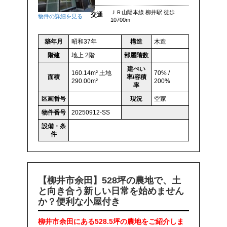
ＪＲ山陽本線 柳井駅 徒歩
交通
物件の詳細を見る
10700m
築年月
昭和37年
構造
木造
階建
地上 2階
部屋階数
建ぺい
160.14m² 土地
70% /
面積
率/容積
290.00m²
200%
率
区画番号
現況
空家
物件番号
20250912-SS
設備・条
件
【柳井市余田】528坪の農地で、土
と向き合う新しい日常を始めません
か？便利な小屋付き
柳井市余田にある528.5坪の農地をご紹介しま