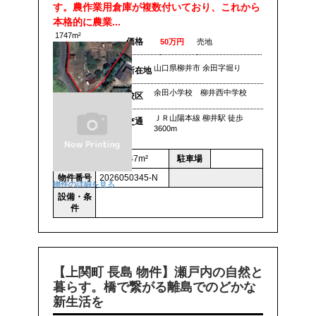
す。農作業用倉庫が複数付いており、これから
本格的に農業...
1747m²
価格
50万円
売地
山口県柳井市 余田字堀り
所在地
余田小学校 柳井西中学校
校区
ＪＲ山陽本線 柳井駅 徒歩
交通
3600m
面積
土地 1747m²
駐車場
物件番号
2026050345-N
物件の詳細を見る
設備・条
件
【上関町 長島 物件】瀬戸内の自然と
暮らす。橋で繋がる離島でのどかな
新生活を