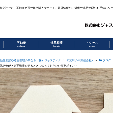
産会社です。不動産売買や住宅購入サポート、賃貸情報のご提供や遺品整理のお手伝いな
不動産
遺品整理
アクセス
estimate
ihinseiri
access
動産相談や遺品整理の事なら（株）ジャスティス（田布施町の不動産会社）
>
ブログ
記建物がある不動産を売るときに知っておきたい実務ポイント