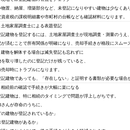
い物置、納屋、増築部分など、未登記になりやすい建物は少なくあ
定資産税の課税明細書や市町村の台帳なども確認材料になります。
2. 土地家屋調査士による表題登記
登記建物を登記するには、土地家屋調査士が現地調査・測量のうえ
記が済むことで所有関係が明確になり、売却手続きが格段にスムー
 3. 建物を解体する場合は滅失登記も忘れずに
物を取り壊したのに登記だけが残っていると、
の売却時にトラブルになります。
登記建物であっても、「存在しない」と証明する書類が必要な場合
4. 相続前の確認で手続きが大幅に楽になる
登記建物は、特に相続のタイミングで問題が浮上しがちです。
御さんが存命のうちに、
どの建物が登記されているか」
未登記建物があるか」