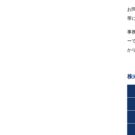
お
帯
事
ー
か
株