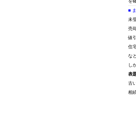
を
■ 
未
売
値
住
な
し
表
古
相