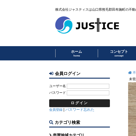
株式会社ジャスティスは山口県熊毛郡田布施町の不動
ホーム
コンセプト
home
concept
不
会員ログイン
未登
ユーザー名
パスワード
|
パスワード忘れた
会員登録
カテゴリ検索
売買地域カテゴリ