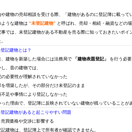
地や建物の売却相談を受ける際、「建物があるのに登記簿に載って
のような建物は
“未登記建物”
と呼ばれ、売却・相続・融資などの場
記事では、未登記建物がある不動産を売る際に知っておきたいポイ
た。
 未登記建物とは？
来、建物を新築した場合には法務局で
「建物表題登記」
を行う必要
かし、昔の建物では、
記の必要性が理解されていなかった
部を増築したが、その部分だけ未登記のまま
料不足や事情により登記しなかった
いった理由で、登記簿に反映されていない建物が残っていることが
 未登記建物があると起こりやすい問題
1. 売買価格や交渉に影響する
登記建物は、登記簿上で所有者が確認できません。