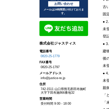
お問い合わせ
古
メールは24時間受け付けておりま
す。
固
● 
未
登
株式会社ジャスティス
●
建
電話番号
0820-25-1779
後
FAX
番号
未
0820-25-1797
● 
メール
アドレス
info@justice-re.jp
未
住所
親
742-1511
山口県
熊毛郡田布施町
大字下田布施
866番地32
「
営業
時間
「
受付時間 9:00 - 18:00