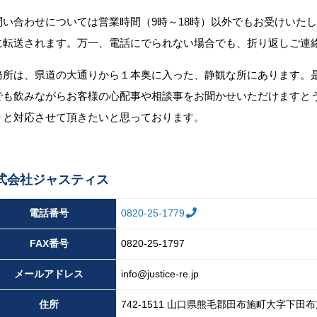
問い合わせについては営業時間（9時～18時）以外でもお受けいた
に転送されます。万一、電話にでられない場合でも、折り返しご連
務所は、県道の大通りから１本奥に入った、静観な所にあります。
でも飲みながらお客様の心配事や相談事をお聞かせいただけますと
りと対応させて頂きたいと思っております。
式会社ジャスティス
電話番号
0820-25-1779
FAX
番号
0820-25-1797
メール
アドレス
info@justice-re.jp
住所
742-1511
山口県
熊毛郡田布施町大字下田布