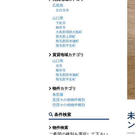
広島県
廿日市市
山口県
下松市
柳井市
大島郡周防大島町
熊毛郡上関町
熊毛郡田布施町
熊毛郡平生町
賃貸地域カテゴリ
山口県
光市
柳井市
熊毛郡田布施町
熊毛郡平生町
物件カテゴリ
角部屋
賃貸その他物件種別
売買その他物件種別
条件検索
物件検索
ご希望の種別を選択して下さい