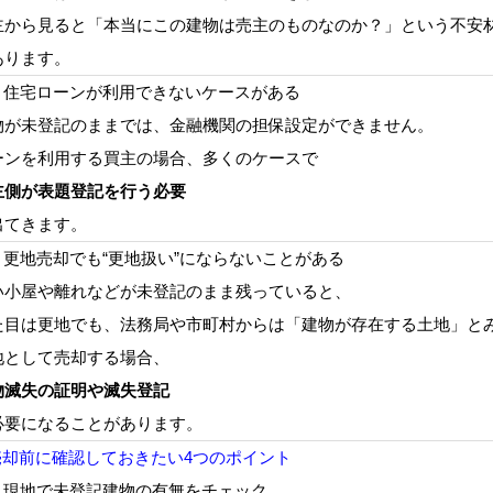
主から見ると「本当にこの建物は売主のものなのか？」という不安
あります。
2. 住宅ローンが利用できないケースがある
物が未登記のままでは、金融機関の担保設定ができません。
ーンを利用する買主の場合、多くのケースで
主側が表題登記を行う必要
出てきます。
3. 更地売却でも“更地扱い”にならないことがある
い小屋や離れなどが未登記のまま残っていると、
た目は更地でも、法務局や市町村からは「建物が存在する土地」と
地として売却する場合、
物滅失の証明や滅失登記
必要になることがあります。
 売却前に確認しておきたい4つのポイント
1. 現地で未登記建物の有無をチェック