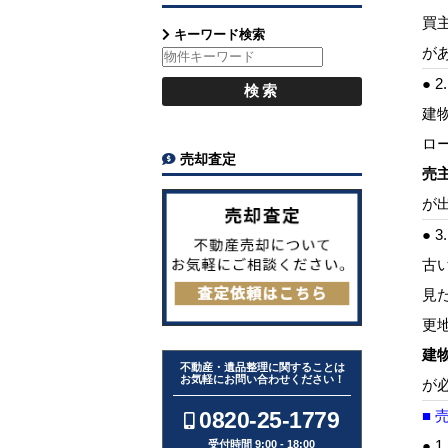
買
キーワード検索
が
● 
建
ロ
売却査定
売
が
● 
古
見
更
建
不動産・遺品整理に関することは
お気軽にお問い合わせください！
が
0820-25-1779
■
● 
受付時間 9:00 - 18:00