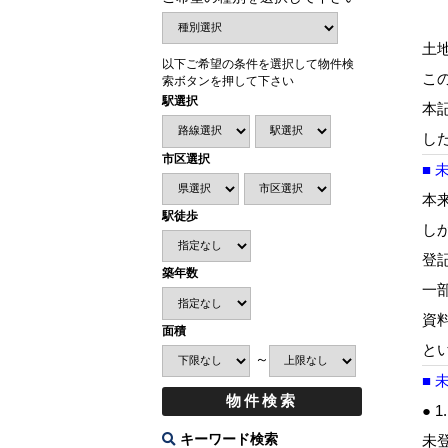
土
以下ご希望の条件を選択して物件検
こ
索ボタンを押して下さい
駅選択
本
し
市区選択
■
本
駅徒歩
し
登
築年数
一
資
面積
と
～
■
● 
未
キーワード検索