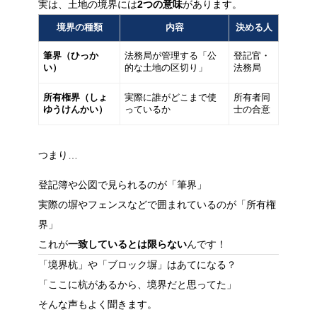
実は、土地の境界には
2つの意味
があります。
境界の種類
内容
決める人
筆界（ひっか
法務局が管理する「公
登記官・
い）
的な土地の区切り」
法務局
所有権界（しょ
実際に誰がどこまで使
所有者同
ゆうけんかい）
っているか
士の合意
つまり…
登記簿や公図で見られるのが「筆界」
実際の塀やフェンスなどで囲まれているのが「所有権
界」
これが
一致しているとは限らない
んです！
「境界杭」や「ブロック塀」はあてになる？
「ここに杭があるから、境界だと思ってた」
そんな声もよく聞きます。