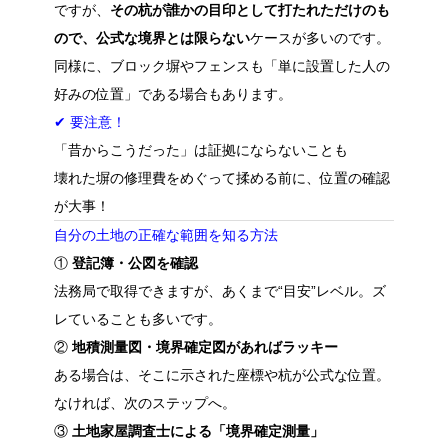
ですが、
その杭が誰かの目印として打たれただけのも
ので、公式な境界とは限らない
ケースが多いのです。
同様に、ブロック塀やフェンスも「単に設置した人の
好みの位置」である場合もあります。
✔ 要注意！
「昔からこうだった」は証拠にならないことも
壊れた塀の修理費をめぐって揉める前に、位置の確認
が大事！
自分の土地の正確な範囲を知る方法
①
登記簿・公図を確認
法務局で取得できますが、あくまで“目安”レベル。ズ
レていることも多いです。
②
地積測量図・境界確定図があればラッキー
ある場合は、そこに示された座標や杭が公式な位置。
なければ、次のステップへ。
③
土地家屋調査士による「境界確定測量」