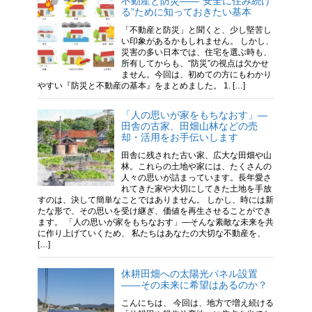
不動産と防災——“安全に住み続け
る”ために知っておきたい基本
「不動産と防災」と聞くと、少し堅苦し
い印象があるかもしれません。 しかし、
災害の多い日本では、住宅を選ぶ時も、
所有してからも、“防災”の視点は欠かせ
ません。今回は、初めての方にもわかり
やすい『防災と不動産の基本』をまとめました。 1. […]
「人の思いが家をもちなおす」—
田舎の古家、田畑山林などの売
却・活用をお手伝いします
田舎に残された古い家、広大な田畑や山
林。これらの土地や家には、たくさんの
人々の思いが詰まっています。長年愛さ
れてきた家や大切にしてきた土地を手放
すのは、決して簡単なことではありません。 しかし、時には新
たな形で、その思いを受け継ぎ、価値を再生させることができ
ます。 「人の思いが家をもちなおす」—そんな素敵な未来を共
に作り上げていくため、 私たちはあなたの大切な不動産を、
[…]
休耕田畑への太陽光パネル設置
——その未来に希望はあるのか？
こんにちは、 今回は、地方で増え続ける