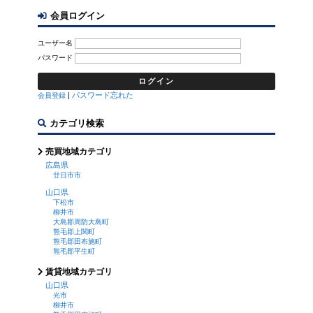
会員ログイン
ユーザー名
パスワード
|
パスワード忘れた
会員登録
カテゴリ検索
売買地域カテゴリ
広島県
廿日市市
山口県
下松市
柳井市
大島郡周防大島町
熊毛郡上関町
熊毛郡田布施町
熊毛郡平生町
賃貸地域カテゴリ
山口県
光市
柳井市