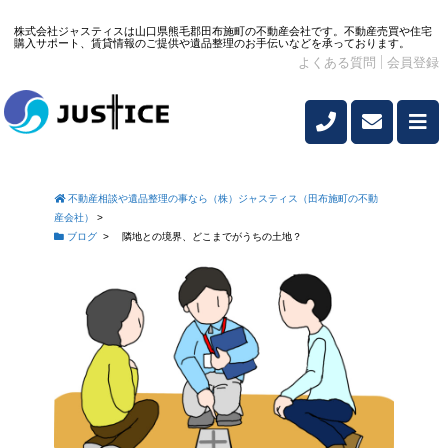
株式会社ジャスティスは山口県熊毛郡田布施町の不動産会社です。不動産売買や住宅
購入サポート、賃貸情報のご提供や遺品整理のお手伝いなどを承っております。
よくある質問
会員登録
不動産相談や遺品整理の事なら（株）ジャスティス（田布施町の不動
産会社）
>
ブログ
>
隣地との境界、どこまでがうちの土地？