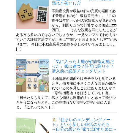
隠れた落とし穴
不動産投資や収益物件の売買の場面で必
ず登場するのが「収益還元法」。「この
物件は年間○○万円の家賃収入が見込める
から、利回り△％で計算すると価値は□□
万円」―― そんな説明を耳にしたことが
ある方も多いのではないでしょうか。 一見シンプルでわかりや
すいこの評価方法ですが、実は**“闇”とも言える落とし穴**があ
ります。 今日は不動産業界の裏側を少しのぞいてみましょう。
[…]
「気に入った土地が砂防指定地だ
った」家は建つ？許可は降りる？
購入前の必須チェックリスト
土地情報の図面や販売チラシを見ている
とき、備考欄に小さくこんな言葉が書か
れているのを見たことはありませんか？
「砂防指定地（さぼうしていち）有」
「日当たりも良くて、広さも価格も理想的！」と思って飛びつ
きそうになったとき、この見慣れない漢字5文字が目に入る
と、「これって何？ […]
『住まいのエンディングノー
ト』という新しい終活のかたち
～自分の想いを“家”に託すために～