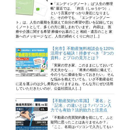
■「エンディングノート」は“人生の整理
帳” 最近では、「終活（しゅうかつ）」
という言葉がすっかり身近になりまし
た。その中でも、「エンディングノー
ト」は、人生の最期を見据えて自分の希望や思いを記録してお
くノートとして、多くの方に親しまれています。 内容は、 医
療や介護に関する希望 葬儀やお墓のこと 相続・遺言のこと 家
族へのメッセージ など、人生の締めくくりに向け […]
【光市】不動産無料相談会を120%
活用する秘訣！持参すべき『3つの
資料』とプロの見方とは？
「実家の空き家、このままにしておいて
大丈夫かな…」 「将来の相続に備えて、
今のうちに価値を知っておきたい」 そん
な悩みを抱えていても、いざ不動産会社
に足を運ぶのは少し勇気がいりますよね。そんな方にぜひ活用
していただきたいのが、公益社団法人 […]
【不動産契約の常識】「署名」と
「記名」の違いとは？パソコン入
力でも有効？法的効力と注意点
「不動産の売買契約書を前にして、ふと
疑問に思ったことはありませんか？」
「ここ、名前はパソコンで入力してもい