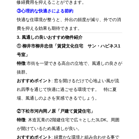
修繕費用を抑えることができます。
③心理的な快適さによる節約
快適な住環境が整うと、外出の頻度が減り、外での消
費を抑える効果も期待できます。
3. 風通しの良いおすすめ物件紹介
① 柳井市柳井忠信「賃貸文化住宅 サン・ハピネス1
号室」
特徴
:市街を一望できる高台の立地で、風通しの良さが
抜群。
おすすめポイント
: 窓を開けるだけで心地よい風が流
れ四季を通じて快適に過ごせる環境です。
特に夏
場、風通しのよさを実感できるでしょう。
②下松市河内岡ノ原「戸建て賃貸住宅」
特徴
: 木造瓦葺の2階建住宅で広々とした3LDK。周囲
が開けているため風通しが良い。
おすすめポイント
: 緑豊かな環境と組み合わせる事で