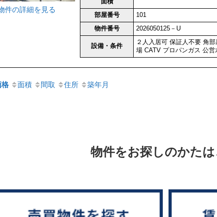
面積
物件の詳細を見る
部屋番号
101
物件番号
2026050125－U
２人入居可
保証人不要
角部
設備・条件
場
CATV
プロパンガス
公営
価格
面積
間取
住所
築年月
物件をお探しのかたは