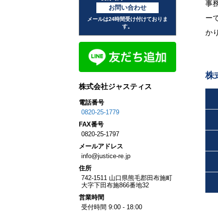
事
お問い合わせ
ー
メールは24時間受け付けておりま
す。
か
株
株式会社ジャスティス
電話番号
0820-25-1779
FAX
番号
0820-25-1797
メール
アドレス
info@justice-re.jp
住所
742-1511
山口県
熊毛郡田布施町
大字下田布施
866番地32
営業
時間
受付時間 9:00 - 18:00