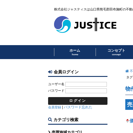
株式会社ジャスティスは山口県熊毛郡田布施町の不動
ホーム
コンセプト
home
concept
不
会員ログイン
タグ
ユーザー名
物
パスワード
売
|
パスワード忘れた
会員登録
カテゴリ検索
売買地域カテゴリ