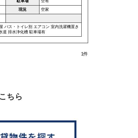
駐車場
空有
現況
空家
屋
バス・トイレ別
エアコン
室内洗濯機置き
水道
排水浄化槽
駐車場有
1件
こちら