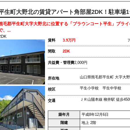
平生町大野北の賃貸アパート角部屋2DK！駐車場1台
熊毛郡平生町大字大野北に位置する「ブラウンコート平生」プライ
で、...
2DK
賃料
3.9万円
間取
2DK
共益費・管理費
2,000円
山口県熊毛郡平生町 大字大野
所在地
平生小学校 平生中学校
校区
ＪＲ山陽本線 柳井駅 徒歩450
交通
築年月
平成8年12月6日
階建
地上 2階