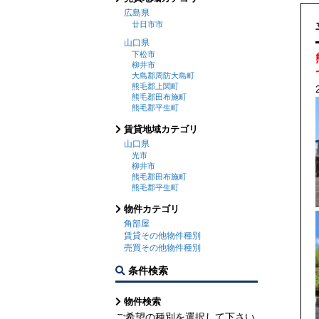
広島県
廿日市市
山口県
下松市
柳井市
大島郡周防大島町
熊毛郡上関町
熊毛郡田布施町
熊毛郡平生町
賃貸地域カテゴリ
山口県
光市
柳井市
熊毛郡田布施町
熊毛郡平生町
物件カテゴリ
角部屋
賃貸その他物件種別
売買その他物件種別
条件検索
物件検索
ご希望の種別を選択して下さい