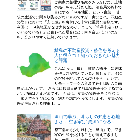
ご実家の整理や相続をきっかけに、土地
の売却を考え始めた際、法務局の資料で
目にする「14条地図」という言葉。 普
段の生活では聞き馴染みがないものですが、実はこれ、不動産
の取引において「安心感」を裏付ける非常に重要な書類です。
今回は、14条地図がなぜ大切なのか、そして「筆界未定（ひっ
かいみていち）」と言われた場合にどう向き合えばよいのか
を、分かりやすく紐解いていきます。 […]
離島の不動産投資・移住を考える
人に役立つ！知っておきたい魅力
と課題
こんにちは！最近「離島の物件」に興味
を持つ方が増えていると感じます。 都会
の喧騒を離れてのんびり暮らしたい方、
リモートワークの普及で住む場所の自由
度が上がった方、 さらには投資目的で離島物件を検討する方な
ど、理由はさまざまです。 今回は、離島の物件を考える際に
「素人でも学びになる」魅力や課題をお伝えします。 離島の物
件が注目される理由 1. […]
里山で学ぶ、暮らしの知恵と心地
よさ ～空き家は“資源”になる～
都市部から少し離れた「里山」で、空き
家の相談を受けることが増えてきまし
た。一見、手がかかりそうな古い家も、