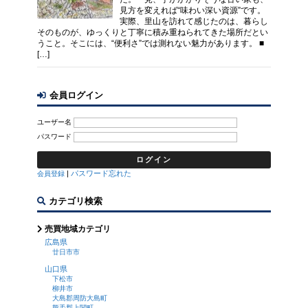
見方を変えれば“味わい深い資源”です。
実際、里山を訪れて感じたのは、暮らし
そのものが、ゆっくりと丁寧に積み重ねられてきた場所だとい
うこと。そこには、“便利さ”では測れない魅力があります。 ■
[…]
会員ログイン
ユーザー名
パスワード
|
パスワード忘れた
会員登録
カテゴリ検索
売買地域カテゴリ
広島県
廿日市市
山口県
下松市
柳井市
大島郡周防大島町
熊毛郡上関町