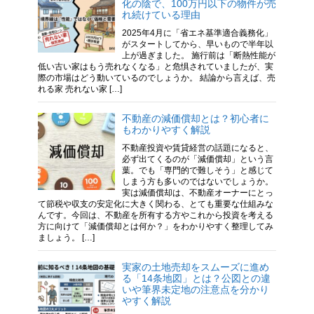
化の陰で、100万円以下の物件が売
れ続けている理由
2025年4月に「省エネ基準適合義務化」
がスタートしてから、早いもので半年以
上が過ぎました。 施行前は「断熱性能が
低い古い家はもう売れなくなる」と危惧されていましたが、実
際の市場はどう動いているのでしょうか。 結論から言えば、売
れる家 売れない家 […]
不動産の減価償却とは？初心者に
もわかりやすく解説
不動産投資や賃貸経営の話題になると、
必ず出てくるのが「減価償却」という言
葉。でも「専門的で難しそう」と感じて
しまう方も多いのではないでしょうか。
実は減価償却は、不動産オーナーにとっ
て節税や収支の安定化に大きく関わる、とても重要な仕組みな
んです。今回は、不動産を所有する方やこれから投資を考える
方に向けて「減価償却とは何か？」をわかりやすく整理してみ
ましょう。 […]
実家の土地売却をスムーズに進め
る「14条地図」とは？公図との違
いや筆界未定地の注意点を分かり
やすく解説