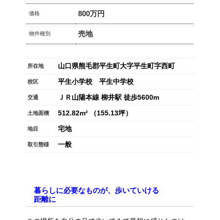
800万円
価格
売地
物件種別
山口県熊毛郡平生町大字平生町字西町
所在地
平生小学校 平生中学校
校区
ＪＲ山陽本線 柳井駅 徒歩5600m
交通
512.82m² （155.13坪）
土地面積
宅地
地目
一般
取引態様
暮らしに必要なものが、歩いていける
距離に