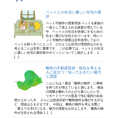
ペットとの生活に優しい住宅の選
択
ペット可物件の需要増加 ペットを家族の
一員として迎え入れる家庭が増えている
中、ペットとの生活を快適にするための
住まい選びが注目されています。特にペ
ット可物件の需要は近年急増しており、
ペットを飼う方々にとって、どのような住宅が理想的なのかを
考えることは非常に重要です。 この記事では、ペットとの生活
に優しい住宅の選択肢やポイントについてご紹介します。 1.
[…]
離島の不動産投資・移住を考える
人に役立つ！知っておきたい魅力
と課題
こんにちは！最近「離島の物件」に興味
を持つ方が増えていると感じます。 都会
の喧騒を離れてのんびり暮らしたい方、
リモートワークの普及で住む場所の自由
度が上がった方、 さらには投資目的で離島物件を検討する方な
ど、理由はさまざまです。 今回は、離島の物件を考える際に
「素人でも学びになる」魅力や課題をお伝えします。 離島の物
件が注目される理由 1. […]