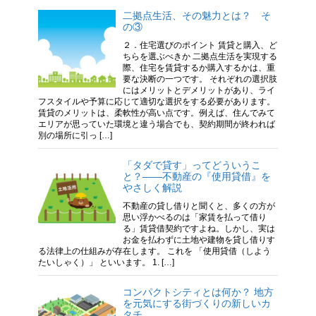
二拠点生活、その魅力とは？ そ
の③
２．住宅選びのポイント 賃貸と購入、ど
ちらを選ぶべきか 二拠点生活を実現する
際、住宅を賃貸するか購入するかは、重
要な決断の一つです。 それぞれの選択肢
にはメリットとデメリットがあり、ライ
フスタイルや予算に応じて適切な選択をする必要があります。
賃貸のメリットは、柔軟性が高い点です。例えば、住んでみて
エリアが思っていた環境と違う場合でも、契約期間が終われば
別の場所に引っ […]
「タダで貸す」ってどういうこ
と？——不動産の『使用貸借』を
やさしく解説
不動産の貸し借りと聞くと、多くの方が
思い浮かべるのは「家賃を払って借り
る」賃貸借契約ですよね。しかし、実は
お金を払わずに土地や建物を貸し借りす
る法律上の仕組みが存在します。 これを 「使用貸借（しよう
たいしゃく）」 といいます。 1. […]
コンパクトシティとは何か？ 地方
を元気にする街づくりの新しいカ
タチ