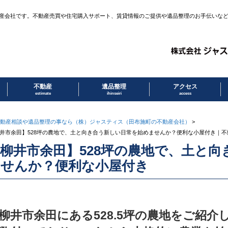
産会社です。不動産売買や住宅購入サポート、賃貸情報のご提供や遺品整理のお手伝いな
不動産
遺品整理
アクセス
estimate
ihinseiri
access
動産相談や遺品整理の事なら（株）ジャスティス（田布施町の不動産会社）
>
井市余田】528坪の農地で、土と向き合う新しい日常を始めませんか？便利な小屋付き｜
柳井市余田】528坪の農地で、土と
ませんか？便利な小屋付き
柳井市余田にある528.5坪の農地をご紹