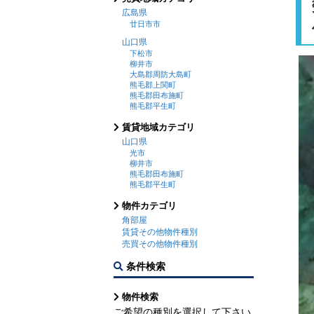
広島県
廿日市市
山口県
下松市
柳井市
大島郡周防大島町
熊毛郡上関町
熊毛郡田布施町
熊毛郡平生町
賃貸地域カテゴリ
山口県
光市
柳井市
熊毛郡田布施町
熊毛郡平生町
物件カテゴリ
角部屋
賃貸その他物件種別
売買その他物件種別
条件検索
物件検索
ご希望の種別を選択して下さい