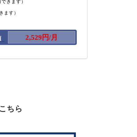
力できます）
きます）
額
こちら