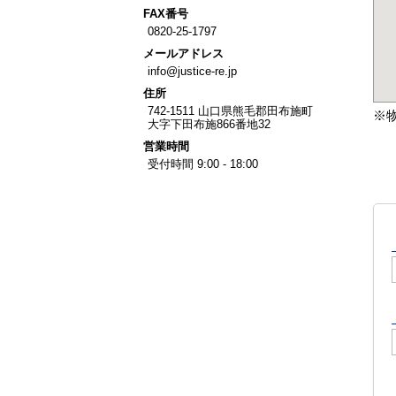
FAX
番号
0820-25-1797
メール
アドレス
info@justice-re.jp
住所
742-1511
山口県
熊毛郡田布施町
※
大字下田布施
866番地32
営業
時間
受付時間 9:00 - 18:00