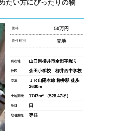
めたい方にぴったりの物
50万円
価格
売地
物件種別
山口県柳井市余田字堀り
所在地
余田小学校 柳井西中学校
校区
ＪＲ山陽本線 柳井駅 徒歩
交通
3600m
1747m² （528.47坪）
土地面積
田
地目
専任
取引態様