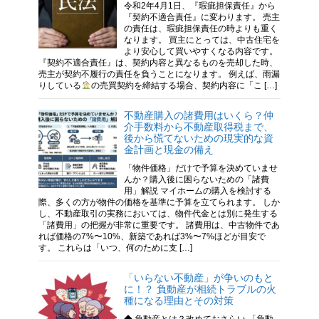
令和2年4月1日、『瑕疵担保責任』から
『契約不適合責任』に変わります。 売主
の責任は、瑕疵担保責任の時よりも重く
なります。 買主にとっては、中古住宅を
より安心して買いやすくなる内容です。
『契約不適合責任』は、契約内容と異なるものを売却した時、
売主が契約不履行の責任を負うことになります。 例えば、雨漏
りしている
の売買契約を締結する場合、契約内容に「こ […]
不動産購入の諸費用はいくら？仲
介手数料から不動産取得税まで、
後から慌てないための現実的な資
金計画と現金の備え
「物件価格」だけで予算を決めていませ
んか？購入後に困らないための「諸費
用」解説 マイホームの購入を検討する
際、多くの方が物件の価格を基準に予算を立てられます。 しか
し、不動産取引の実務においては、物件代金とは別に発生する
「諸費用」の把握が非常に重要です。 諸費用は、中古物件であ
れば価格の7%〜10%、新築であれば3%〜7%ほどが目安で
す。 これらは「いつ、何のために支 […]
「いらない不動産」が争いのもと
に！？ 負動産が相続トラブルの火
種になる理由とその対策
◆ 負動産とは？改めておさらい 「負動