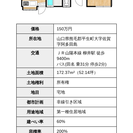
150万円
価格
山口県熊毛郡平生町大字佐賀
所在地
字阿多田島
ＪＲ山陽本線 柳井駅 徒歩
交通
9400m
バス(田名 乗31分 停歩2分)
172.37m²（52.14坪）
土地面積
所有権
土地権利
宅地
地目
非線引き区域
都市計画
第一種住居地域
用途地域
60%
建ぺい率
200%
容積率