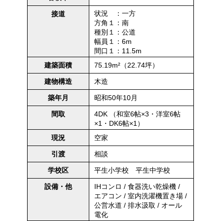
状況 ：一方
接道
方角１：南
種別１：公道
幅員１：6m
間口１：11.5m
75.19m²（22.74坪）
建築面積
木造
建物構造
昭和50年10月
築年月
4DK （和室6帖×3・洋室6帖
間取
×1・DK6帖×1）
空家
現況
相談
引渡
平生小学校 平生中学校
学校区
IHコンロ / 食器洗い乾燥機 /
設備・他
エアコン / 室内洗濯機置き場 /
公営水道 / 排水汲取 / オール
電化