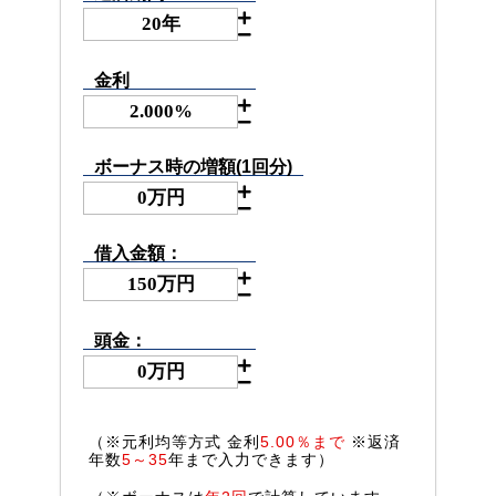
金利
ボーナス時の増額(1回分)
借入金額：
頭金：
（※元利均等方式 金利
5.00％まで
※返済
年数
5～35
年まで入力できます）