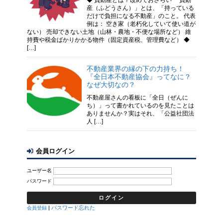
産（ふどうさん）」とは、「持っている
だけで負担になる不動産」のこと。 代表
例は： 空き家（老朽化していて使い道が
ない） 売却できない土地（山林・農地・不便な場所など） 維
持費や税金ばかりかかる物件（固定資産税、管理費など） ◆
[…]
不動産業界の縁の下の力持ち！
『全日本不動産協会』ってなに？
なぜ大切なの？
不動産屋さんの看板に「全日（ぜんに
ち）」って書かれているのを見たことは
ありませんか？実はそれ、「公益社団法
人 […]
会員ログイン
ユーザー名
パスワード
|
パスワード忘れた
会員登録