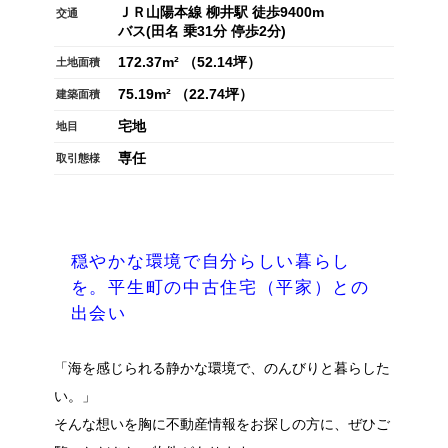
ＪＲ山陽本線 柳井駅 徒歩9400m
交通
バス(田名 乗31分 停歩2分)
172.37m² （52.14坪）
土地面積
75.19m² （22.74坪）
建築面積
宅地
地目
専任
取引態様
穏やかな環境で自分らしい暮らし
を。平生町の中古住宅（平家）との
出会い
「海を感じられる静かな環境で、のんびりと暮らした
い。」
そんな想いを胸に不動産情報をお探しの方に、ぜひご