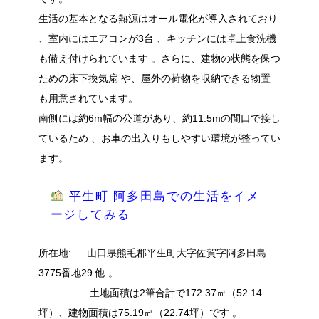
生活の基本となる熱源は
オール電化
が導入されており
、室内には
エアコンが3台
、キッチンには
卓上食洗機
も備え付けられています
。さらに、建物の状態を保つ
ための
床下換気扇
や、屋外の荷物を収納できる
物置
も用意されています。
南側には約6m幅の公道があり、約11.5mの間口で接し
ているため
、お車の出入りもしやすい環境が整ってい
ます。
平生町 阿多田島での生活をイメ
ージしてみる
所在地
: 山口県熊毛郡平生町大字佐賀字阿多田島
3775番地29 他
。
土地面積は2筆合計で172.37㎡（52.14
坪）
、建物面積は75.19㎡（22.74坪）です
。