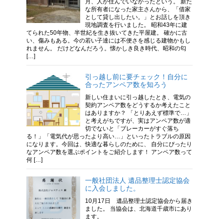
月、人が住んでいなかったという。 新た
な所有者になった家主さんから、「借家
として貸し出したい。」とお話しを頂き
現地調査を行いました。 昭和43年に建
てられた50年物、半世紀を生き抜いてきた平屋建。 確かに古
い、傷みもある。今の若い子達には不便さを感じる建物かもし
れません。 だけどなんだろう。懐かしき良き時代、昭和の匂
[…]
引っ越し前に要チェック！自分に
合ったアンペア数を知ろう
新しい住まいに引っ越したとき、電気の
契約アンペア数をどうするか考えたこと
はありますか？ 「とりあえず標準で…」
と考えがちですが、実はアンペア数が適
切でないと「ブレーカーがすぐ落ち
る！」「電気代が思ったより高い…」といったトラブルの原因
になります。今回は、快適な暮らしのために、 自分にぴったり
なアンペア数を選ぶポイントをご紹介します！ アンペア数って
何 […]
一般社団法人 遺品整理士認定協会
に入会しました。
10月17日 遺品整理士認定協会から届き
ました。 当協会は、北海道千歳市にあり
ます。