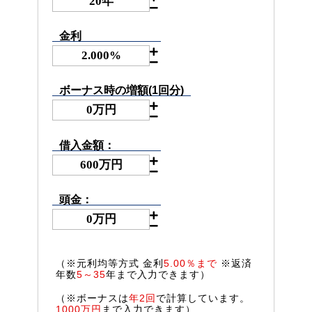
金利
ボーナス時の増額(1回分)
借入金額：
頭金：
（※元利均等方式 金利
5.00％まで
※返済
年数
5～35
年まで入力できます）
（※ボーナスは
年2回
で計算しています。
1000万円
まで入力できます）