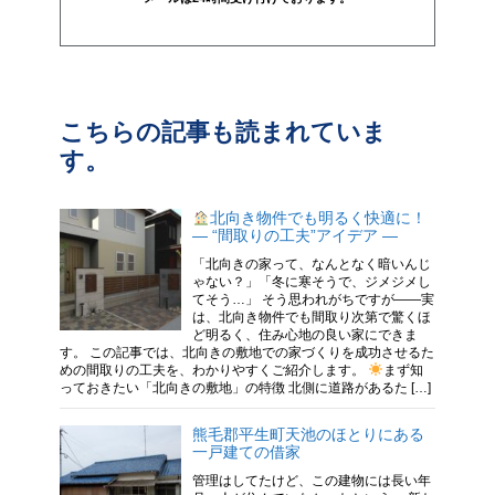
こちらの記事も読まれていま
す。
北向き物件でも明るく快適に！
― “間取りの工夫”アイデア ―
「北向きの家って、なんとなく暗いんじ
ゃない？」「冬に寒そうで、ジメジメし
てそう…」 そう思われがちですが――実
は、北向き物件でも間取り次第で驚くほ
ど明るく、住み心地の良い家にできま
す。 この記事では、北向きの敷地での家づくりを成功させるた
めの間取りの工夫を、わかりやすくご紹介します。
まず知
っておきたい「北向きの敷地」の特徴 北側に道路があるた […]
熊毛郡平生町天池のほとりにある
一戸建ての借家
管理はしてたけど、この建物には長い年