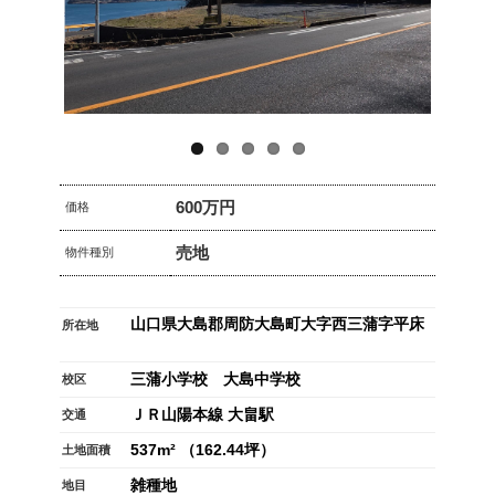
Previo
Next
us
600万円
価格
売地
物件種別
山口県大島郡周防大島町大字西三蒲字平床
所在地
三蒲小学校 大島中学校
校区
ＪＲ山陽本線 大畠駅
交通
537m² （162.44坪）
土地面積
雑種地
地目