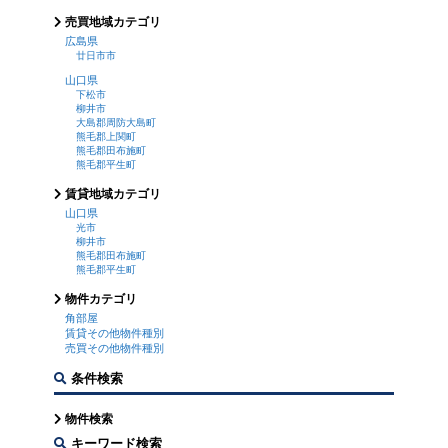
売買地域カテゴリ
広島県
廿日市市
山口県
下松市
柳井市
大島郡周防大島町
熊毛郡上関町
熊毛郡田布施町
熊毛郡平生町
賃貸地域カテゴリ
山口県
光市
柳井市
熊毛郡田布施町
熊毛郡平生町
物件カテゴリ
角部屋
賃貸その他物件種別
売買その他物件種別
条件検索
物件検索
キーワード検索