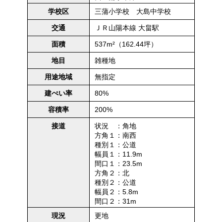
三蒲小学校 大島中学校
学校区
ＪＲ山陽本線 大畠駅
交通
537m²（162.44坪）
面積
雑種地
地目
無指定
用途地域
80%
建ぺい率
200%
容積率
状況 ：角地
接道
方角１：南西
種別１：公道
幅員１：11.9m
間口１：23.5m
方角２：北
種別２：公道
幅員２：5.8m
間口２：31m
更地
現況