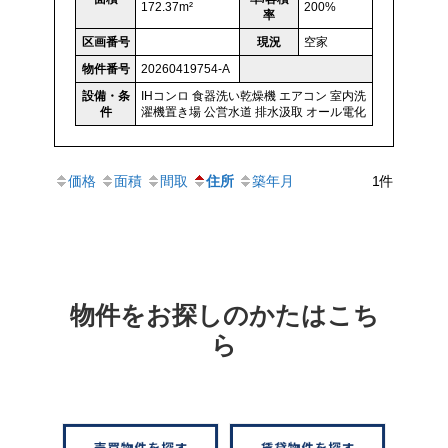
172.37m²
200%
率
区画番号
現況
空家
物件番号
20260419754-A
設備・条
IHコンロ
食器洗い乾燥機
エアコン
室内洗
件
濯機置き場
公営水道
排水汲取
オール電化
価格
面積
間取
住所
築年月
1件
物件をお探しのかたはこち
ら