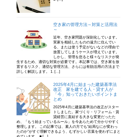
空き家の管理方法～対策と活用法
～
近年、空き家問題が深刻化しています。
実家を相続したものの遠方に住んでい
る、または使う予定がないなどの理由で
放置してしまうケースが増えています。
しかし、管理を怠ると様々なリスクが発
生するため、適切な対策が必要です。本記事では、空き家を放
置するリスク、適切な管理方法、さらには有効活用の方法まで
詳しく解説します。 1. […]
2025年4月に始まった建築基準法
改正 家を建てる人・貸す人が
「今」知っておきたいポイントま
とめ
2025年4月に建築基準法の改正がスター
トしました。家づくり・リフォーム・賃
貸経営に直結する大きな変更だったた
め、「もう始まっているルール」を今あらためて分かりやすく
整理します。 この記事では、素人の方でも“結局なにが変わっ
たのか”がすぐ理解できるよう、むずかしい言葉を使わずにまと
めています。 ■ […]