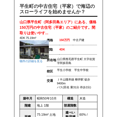
平生町の中古住宅（平家）で海辺の
スローライフを始めませんか？
山口県平生町（阿多田島エリア）にある、価格
150万円の中古住宅（平家）のご紹介です。間
取りは使いやす...
4DK 75.19m²
価格
150万円
中古戸建
間取
4DK
山口県熊毛郡平生町 大字佐賀
所在地
物件の詳細を見る
字阿多田島
平生小学校 平生中学校
校区
ＪＲ山陽本線 柳井駅 徒歩
交通
9400m
バス(田名 乗31分 停歩2分)
築年月
昭和50年10月
構造
木造
階建
地上 1階
部屋階数
建ぺい
75.19m² 土地
60% /
面積
率/容積