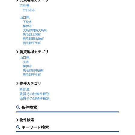
売買地域カテゴリ
広島県
廿日市市
山口県
下松市
柳井市
大島郡周防大島町
熊毛郡上関町
熊毛郡田布施町
熊毛郡平生町
賃貸地域カテゴリ
山口県
光市
柳井市
熊毛郡田布施町
熊毛郡平生町
物件カテゴリ
角部屋
賃貸その他物件種別
売買その他物件種別
条件検索
物件検索
キーワード検索