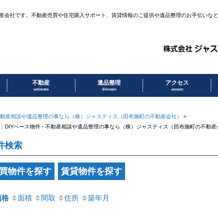
産会社です。不動産売買や住宅購入サポート、賃貸情報のご提供や遺品整理のお手伝いな
不動産
遺品整理
アクセス
estimate
ihinseiri
access
動産相談や遺品整理の事なら（株）ジャスティス（田布施町の不動産会社）
>
：DIYベース物件 - 不動産相談や遺品整理の事なら（株）ジャスティス（田布施町の不動産
件検索
買物件を探す
賃貸物件を探す
価格
面積
間取
住所
築年月