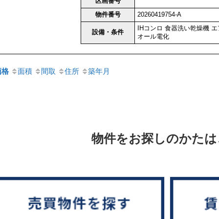
区画番号
物件番号
20260419754-A
IHコンロ
食器洗い乾燥機
エ
設備・条件
オール電化
価格
面積
間取
住所
築年月
物件をお探しのかたは