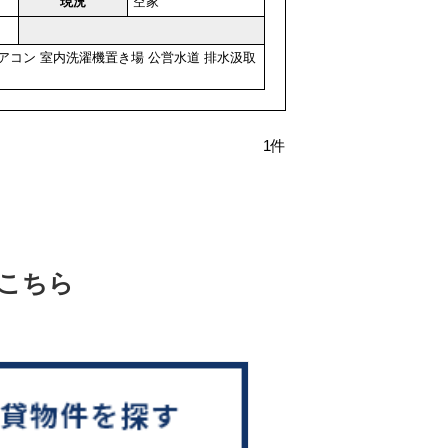
現況
空家
アコン
室内洗濯機置き場
公営水道
排水汲取
1件
こちら