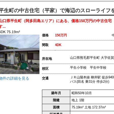
平生町の中古住宅（平家）で海辺のスローライフ
山口県平生町（阿多田島エリア）にある、価格150万円の中古住宅
す...
4DK 75.19m²
価格
150万円
間取
4DK
山口県熊毛郡平生町 大字
所在地
平生小学校 平生中学校
校区
ＪＲ山陽本線 柳井駅 徒歩940
物件の詳細を見る
交通
バス(田名 乗31分 停歩2分)
築年月
昭和50年10月
階建
地上 1階
面積
75.19m² 土地 172.37m²