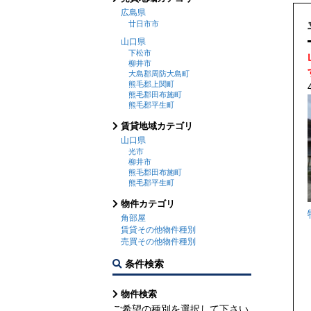
広島県
廿日市市
山口県
下松市
柳井市
大島郡周防大島町
熊毛郡上関町
熊毛郡田布施町
熊毛郡平生町
賃貸地域カテゴリ
山口県
光市
柳井市
熊毛郡田布施町
熊毛郡平生町
物件カテゴリ
角部屋
賃貸その他物件種別
売買その他物件種別
条件検索
物件検索
ご希望の種別を選択して下さい