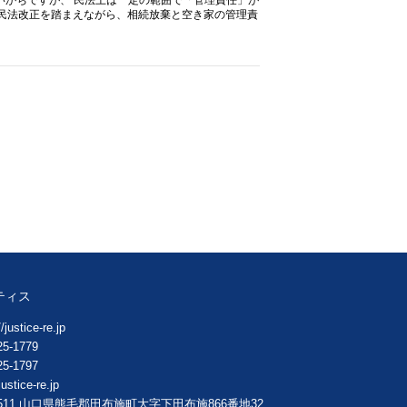
た民法改正を踏まえながら、相続放棄と空き家の管理責
ティス
/justice-re.jp
25-1779
25-1797
ustice-re.jp
511
山口県
熊毛郡田布施町大字下田布施
866番地32