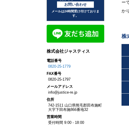
ー
お問い合わせ
か
メールは24時間受け付けておりま
す。
株
株式会社ジャスティス
電話番号
0820-25-1779
FAX
番号
0820-25-1797
メール
アドレス
info@justice-re.jp
住所
742-1511
山口県
熊毛郡田布施町
大字下田布施
866番地32
営業
時間
受付時間 9:00 - 18:00