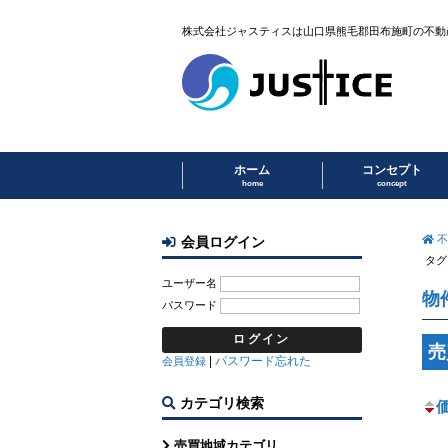
株式会社ジャスティスは山口県熊毛郡田布施町の不動
ホーム
コンセプト
home
concept
不
会員ログイン
タグ
ユーザー名
物
パスワード
売
|
パスワード忘れた
会員登録
カテゴリ検索
売買地域カテゴリ