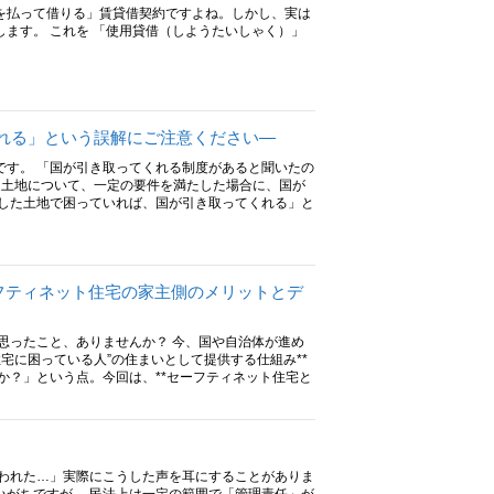
を払って借りる」賃貸借契約ですよね。しかし、実は
ます。 これを 「使用貸借（しようたいしゃく）」
れる」という誤解にご注意ください―
です。 「国が引き取ってくれる制度があると聞いたの
した土地について、一定の要件を満たした場合に、国が
続した土地で困っていれば、国が引き取ってくれる」と
ーフティネット住宅の家主側のメリットとデ
思ったこと、ありませんか？ 今、国や自治体が進め
宅に困っている人”の住まいとして提供する仕組み**
か？」という点。今回は、**セーフティネット住宅と
言われた…」実際にこうした声を耳にすることがありま
いがちですが、 民法上は一定の範囲で「管理責任」が