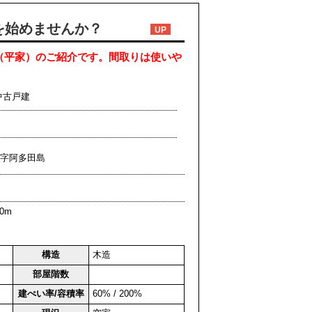
を始めませんか？
UP
（平家）のご紹介です。間取りは使いや
中古戸建
佐賀字阿多田島
0m
構造
木造
部屋階数
建ぺい率/容積率
60% / 200%