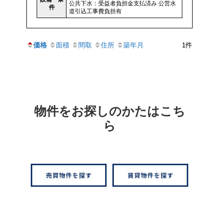
公共下水：受益者負担金支払済み 公営水
件
道引込工事費負担有
価格
面積
間取
住所
築年月
1件
物件をお探しのかたはこち
ら