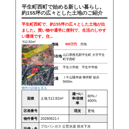
平生町西町で始める新しい暮らし。
約155坪の広々とした土地のご紹介
平生町西町で、約155坪の広々とした土地が出
ました。買い物や通学に便利で、生活のしやす
い環境です。住...
512.82m²
価格
800万円
売地
山口県熊毛郡平生町 大字平生
所在地
町字西町
平生小学校 平生中学校
校区
ＪＲ山陽本線 柳井駅 徒歩
交通
5600m
物件の詳細を見る
建ぺい
80% /
面積
土地 512.82m²
率/容積
400%
率
区画番号
現況
更地
物件番号
20260621-I
プロパンガス
公営水道
排水下水
設備・条