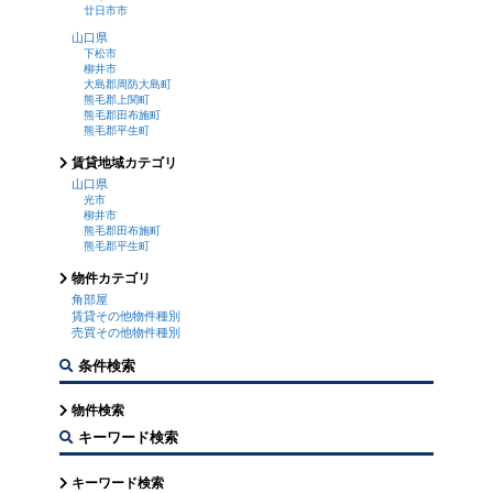
廿日市市
山口県
下松市
柳井市
大島郡周防大島町
熊毛郡上関町
熊毛郡田布施町
熊毛郡平生町
賃貸地域カテゴリ
山口県
光市
柳井市
熊毛郡田布施町
熊毛郡平生町
物件カテゴリ
角部屋
賃貸その他物件種別
売買その他物件種別
条件検索
物件検索
キーワード検索
キーワード検索