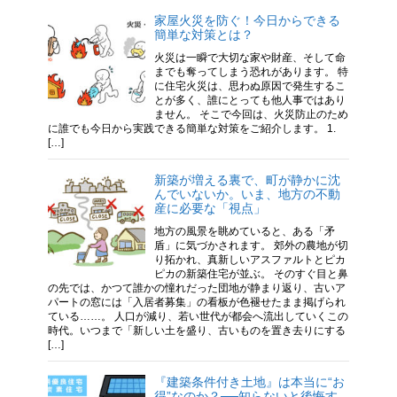
家屋火災を防ぐ！今日からできる
簡単な対策とは？
火災は一瞬で大切な家や財産、そして命
までも奪ってしまう恐れがあります。 特
に住宅火災は、思わぬ原因で発生するこ
とが多く、誰にとっても他人事ではあり
ません。 そこで今回は、火災防止のため
に誰でも今日から実践できる簡単な対策をご紹介します。 1.
[…]
新築が増える裏で、町が静かに沈
んでいないか。いま、地方の不動
産に必要な「視点」
地方の風景を眺めていると、ある「矛
盾」に気づかされます。 郊外の農地が切
り拓かれ、真新しいアスファルトとピカ
ピカの新築住宅が並ぶ。 そのすぐ目と鼻
の先では、かつて誰かの憧れだった団地が静まり返り、古いア
パートの窓には「入居者募集」の看板が色褪せたまま掲げられ
ている……。 人口が減り、若い世代が都会へ流出していくこの
時代。いつまで「新しい土を盛り、古いものを置き去りにする
[…]
『建築条件付き土地』は本当に“お
得”なのか？──知らないと後悔す