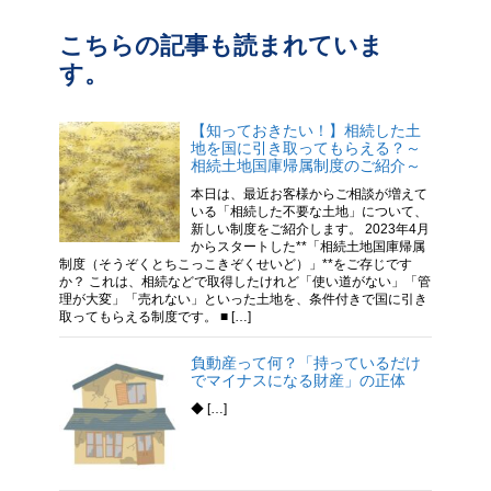
こちらの記事も読まれていま
す。
【知っておきたい！】相続した土
地を国に引き取ってもらえる？～
相続土地国庫帰属制度のご紹介～
本日は、最近お客様からご相談が増えて
いる「相続した不要な土地」について、
新しい制度をご紹介します。 2023年4月
からスタートした**「相続土地国庫帰属
制度（そうぞくとちこっこきぞくせいど）」**をご存じです
か？ これは、相続などで取得したけれど「使い道がない」「管
理が大変」「売れない」といった土地を、条件付きで国に引き
取ってもらえる制度です。 ■ […]
負動産って何？「持っているだけ
でマイナスになる財産」の正体
◆ […]