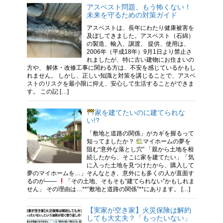
アスベスト問題、もう怖くない！
未来を守るための対策ガイド
アスベストは、長年にわたり健康被害を
及ぼしてきました。アスベスト（石綿）
の製造、輸入、譲渡、 提供、使用は、
2006年（平成18年）9月1日より禁止さ
れましたが、特に古い建物にお住まいの
方や、 解体・改修工事に関わる方は、不安を感じているかもし
れません。 しかし、正しい知識と対策を講じることで、アスベ
ストのリスクを最小限に抑え、安心して生活することができま
す。 この記 […]
家を建てたいのに建てられな
い!?
「敷地と道路の関係」がカギを握るって
知ってましたか？
マイホームの夢を
阻む“意外な落とし穴” 「親から土地を相
続したから、そこに家を建てたい」「気
に入った土地を見つけたから、購入して
夢のマイホームを…」そんなとき、意外にも多くの人が直面す
るのが——
「その土地、そもそも“建てられない”かもしれま
せん」 その理由は…**“敷地と道路の関係”**にあります。 […]
【実家が空き家】火災保険は解約
しても大丈夫？「もったいない」