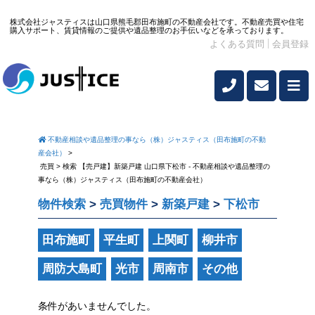
株式会社ジャスティスは山口県熊毛郡田布施町の不動産会社です。不動産売買や住宅
購入サポート、賃貸情報のご提供や遺品整理のお手伝いなどを承っております。
よくある質問
会員登録
不動産相談や遺品整理の事なら（株）ジャスティス（田布施町の不動
産会社）
>
売買 > 検索 【売戸建】新築戸建 山口県下松市 - 不動産相談や遺品整理の
事なら（株）ジャスティス（田布施町の不動産会社）
物件検索
>
売買物件
>
新築戸建
>
下松市
田布施町
平生町
上関町
柳井市
周防大島町
光市
周南市
その他
条件があいませんでした。