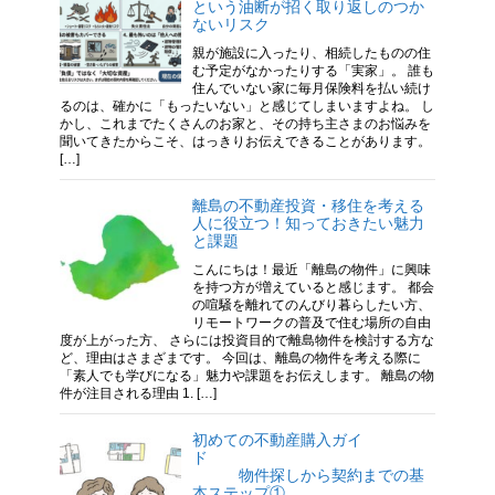
という油断が招く取り返しのつか
ないリスク
親が施設に入ったり、相続したものの住
む予定がなかったりする「実家」。 誰も
住んでいない家に毎月保険料を払い続け
るのは、確かに「もったいない」と感じてしまいますよね。 し
かし、これまでたくさんのお家と、その持ち主さまのお悩みを
聞いてきたからこそ、はっきりお伝えできることがあります。
[…]
離島の不動産投資・移住を考える
人に役立つ！知っておきたい魅力
と課題
こんにちは！最近「離島の物件」に興味
を持つ方が増えていると感じます。 都会
の喧騒を離れてのんびり暮らしたい方、
リモートワークの普及で住む場所の自由
度が上がった方、 さらには投資目的で離島物件を検討する方な
ど、理由はさまざまです。 今回は、離島の物件を考える際に
「素人でも学びになる」魅力や課題をお伝えします。 離島の物
件が注目される理由 1. […]
初めての不動産購入ガイ
ド
物件探しから契約までの基
本ステップ①