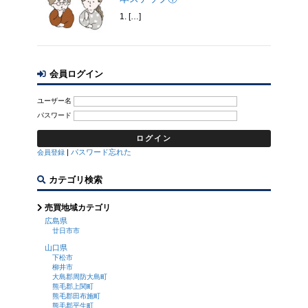
1. […]
会員ログイン
ユーザー名
パスワード
|
パスワード忘れた
会員登録
カテゴリ検索
売買地域カテゴリ
広島県
廿日市市
山口県
下松市
柳井市
大島郡周防大島町
熊毛郡上関町
熊毛郡田布施町
熊毛郡平生町