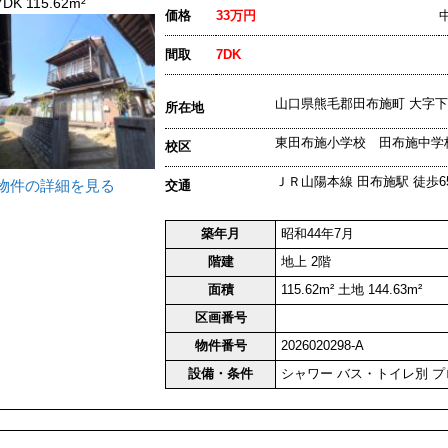
7DK 115.62m²
価格
33万円
間取
7DK
山口県熊毛郡田布施町 大
所在地
東田布施小学校 田布施中学
校区
ＪＲ山陽本線 田布施駅 徒歩65
物件の詳細を見る
交通
築年月
昭和44年7月
階建
地上 2階
面積
115.62m² 土地 144.63m²
区画番号
物件番号
2026020298-A
設備・条件
シャワー
バス・トイレ別
プ