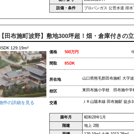
設備・条件
プロパンガス
公営水道
排水
【田布施町波野】敷地300坪超！畑・倉庫付きの
8SDK 129.19m²
価格
500万円
間取
8SDK
山口県熊毛郡田布施町 大
所在地
東田布施小学校 田布施中学
校区
ＪＲ山陽本線 田布施駅 徒歩16
物件の詳細を見る
交通
築年月
昭和28年1月
階建
地上 2階
面積
129.19m² 土地 1013.28m²