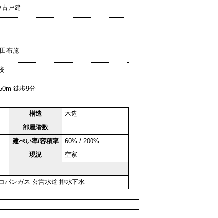
中古戸建
字下田布施
校
0m 徒歩9分
構造
木造
部屋階数
建ぺい率/容積率
60% / 200%
現況
空家
ロパンガス
公営水道
排水下水