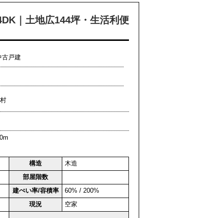
4DK｜土地広144坪・生活利便
中古戸建
平生村
0m
構造
木造
部屋階数
建ぺい率/容積率
60% / 200%
現況
空家