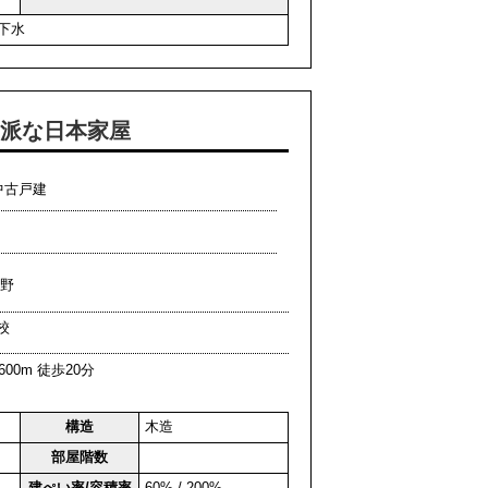
下水
立派な日本家屋
中古戸建
字波野
校
00m 徒歩20分
構造
木造
部屋階数
建ぺい率/容積率
60% / 200%