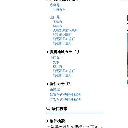
広島県
廿日市市
山口県
下松市
柳井市
大島郡周防大島町
熊毛郡上関町
熊毛郡田布施町
熊毛郡平生町
賃貸地域カテゴリ
山口県
光市
柳井市
熊毛郡田布施町
熊毛郡平生町
物件カテゴリ
角部屋
賃貸その他物件種別
売買その他物件種別
条件検索
物件検索
ご希望の種別を選択して下さい