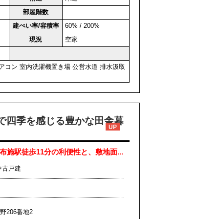
部屋階数
建ぺい率/容積率
60% / 200%
現況
空家
アコン
室内洗濯機置き場
公営水道
排水汲取
庭で四季を感じる豊かな田舎暮
UP
施駅徒歩11分の利便性と、敷地面...
中古戸建
野206番地2