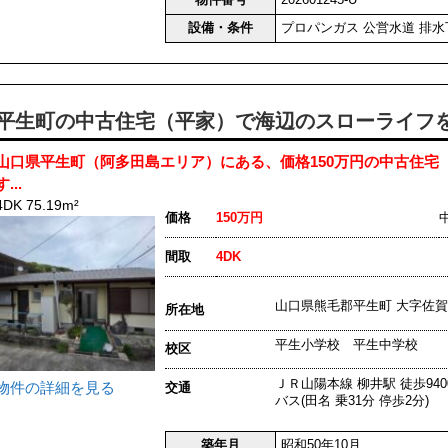
設備・条件
プロパンガス
公営水道
排水
平生町の中古住宅（平家）で海辺のスローライフ
山口県平生町（阿多田島エリア）にある、価格150万円の中古住宅
す...
4DK 75.19m²
価格
150万円
間取
4DK
山口県熊毛郡平生町 大字
所在地
平生小学校 平生中学校
校区
ＪＲ山陽本線 柳井駅 徒歩940
物件の詳細を見る
交通
バス(田名 乗31分 停歩2分)
築年月
昭和50年10月