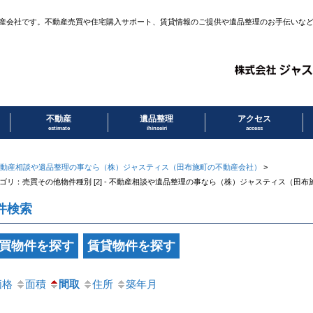
産会社です。不動産売買や住宅購入サポート、賃貸情報のご提供や遺品整理のお手伝いな
不動産
遺品整理
アクセス
estimate
ihinseiri
access
動産相談や遺品整理の事なら（株）ジャスティス（田布施町の不動産会社）
>
ゴリ：売買その他物件種別 [2] - 不動産相談や遺品整理の事なら（株）ジャスティス（田
件検索
買物件を探す
賃貸物件を探す
価格
面積
間取
住所
築年月