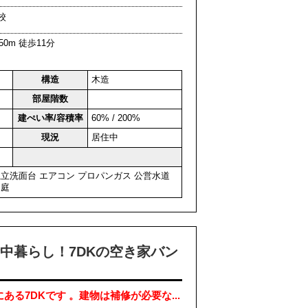
校
0m 徒歩11分
構造
木造
部屋階数
建ぺい率/容積率
60% / 200%
現況
居住中
独立洗面台
エアコン
プロパンガス
公営水道
用庭
中暮らし！7DKの空き家バン
る7DKです 。建物は補修が必要な...