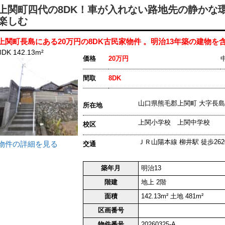
上関町四代の8DK！車が入れない路地先の静かな環
楽しむ
上関町長島にある20万円の8DK古民家物件 。明治13年築の建物を含
8DK 142.13m²
価格
20万円
間取
8DK
山口県熊毛郡上関町 大字長島
所在地
上関小学校 上関中学校
校区
ＪＲ山陽本線 柳井駅 徒歩262
物件の詳細を見る
交通
築年月
明治13
階建
地上 2階
面積
142.13m² 土地 481m²
区画番号
物件番号
20260325-A