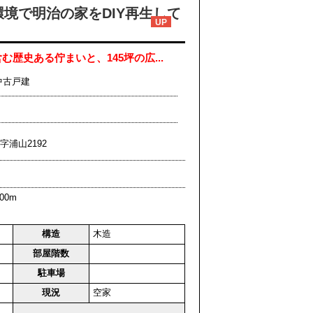
境で明治の家をDIY再生して
UP
む歴史ある佇まいと、145坪の広...
中古戸建
字浦山2192
00m
構造
木造
部屋階数
駐車場
現況
空家