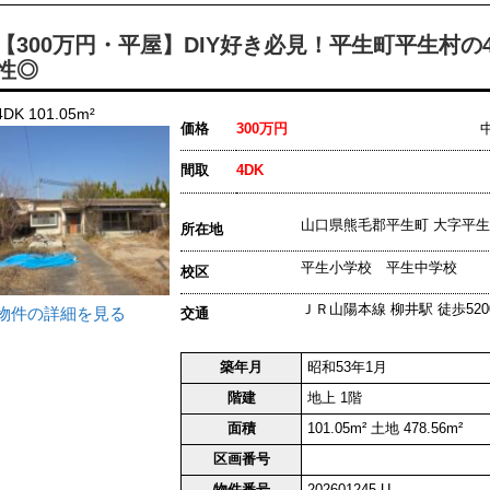
【300万円・平屋】DIY好き必見！平生町平生村の
性◎
4DK 101.05m²
価格
300万円
間取
4DK
山口県熊毛郡平生町 大字
所在地
平生小学校 平生中学校
校区
ＪＲ山陽本線 柳井駅 徒歩520
物件の詳細を見る
交通
築年月
昭和53年1月
階建
地上 1階
面積
101.05m² 土地 478.56m²
区画番号
物件番号
202601245-U