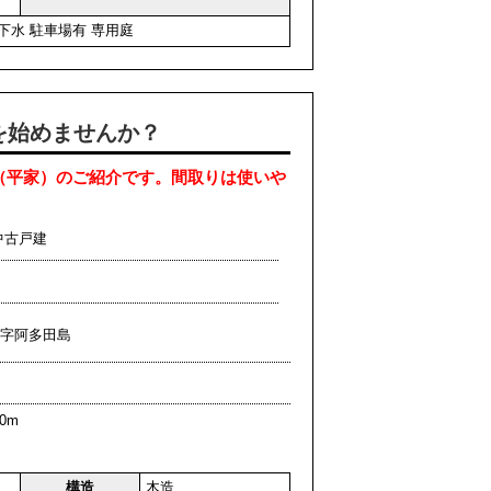
下水
駐車場有
専用庭
を始めませんか？
（平家）のご紹介です。間取りは使いや
中古戸建
佐賀字阿多田島
0m
構造
木造