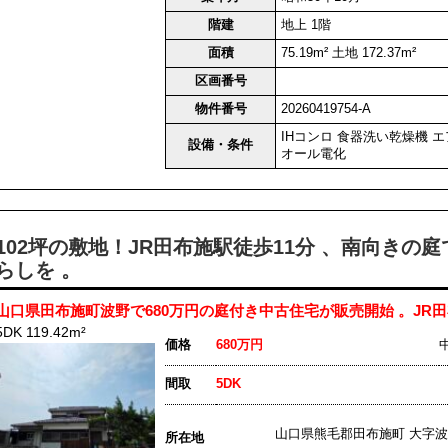
階建
地上 1階
面積
75.19m² 土地 172.37m²
区画番号
物件番号
20260419754-A
IHコンロ
食器洗い乾燥機
エ
設備・条件
オール電化
102坪の敷地！JR田布施駅徒歩11分 、南向きの
らしを 。
山口県田布施町波野で680万円の庭付き中古住宅が販売開始 。JR田布
5DK 119.42m²
価格
680万円
間取
5DK
山口県熊毛郡田布施町 大字波
所在地