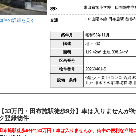
東田布施小学校 田布施中学
校区
ＪＲ山陽本線 田布施駅 徒歩85
物件の詳細を見る
交通
築年月
昭和53年11月
階建
地上 2階
面積
119.42m² 土地 338.24m²
区画番号
物件番号
20260401-S
保証人不要
IHコンロ
給湯
設備・条件
井戸
排水下水
駐車場有
専
【33万円・田布施駅徒歩9分】車は入りませんが街
ク登録物件
田布施駅徒歩9分で33万円！車は入りませんが、街中の便利な立地にあ