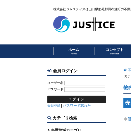
株式会社ジャスティスは山口県熊毛郡田布施町の不動
ホーム
コンセプト
home
concept
不
会員ログイン
カテ
ユーザー名
物
パスワード
売
|
パスワード忘れた
会員登録
カテゴリ検索
売買地域カテゴリ