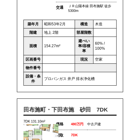
ＪＲ山陽本線 田布施駅 徒歩
交通
5300m
築年月
昭和53年2月
構造
木造
階建
地上 2階
部屋階数
建ぺい
60% /
面積
154.27m²
率/容積
100%
率
区画番号
現況
空家
物件番号
設備・条
プロパンガス
井戸
排水浄化槽
件
田布施町・下田布施 砂田 7DK
7DK 131.10m²
価格
480万円
中古戸建
間取
7DK