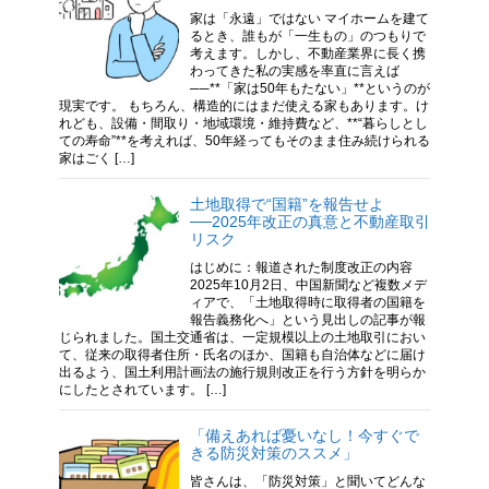
家は「永遠」ではない マイホームを建て
るとき、誰もが「一生もの」のつもりで
考えます。しかし、不動産業界に長く携
わってきた私の実感を率直に言えば
──**「家は50年もたない」**というのが
現実です。 もちろん、構造的にはまだ使える家もあります。け
れども、設備・間取り・地域環境・維持費など、**“暮らしとし
ての寿命”**を考えれば、50年経ってもそのまま住み続けられる
家はごく […]
土地取得で“国籍”を報告せよ
──2025年改正の真意と不動産取引
リスク
はじめに：報道された制度改正の内容
2025年10月2日、中国新聞など複数メデ
ィアで、「土地取得時に取得者の国籍を
報告義務化へ」という見出しの記事が報
じられました。国土交通省は、一定規模以上の土地取引におい
て、従来の取得者住所・氏名のほか、国籍も自治体などに届け
出るよう、国土利用計画法の施行規則改正を行う方針を明らか
にしたとされています。 […]
「備えあれば憂いなし！今すぐで
きる防災対策のススメ」
皆さんは、「防災対策」と聞いてどんな