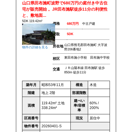
山口県田布施町波野で680万円の庭付き中古住
宅が販売開始 。JR田布施駅徒歩11分の利便性
と、敷地面...
5DK 119.42m²
価格
680万円
中古戸建
間取
5DK
山口県熊毛郡田布施町 大字波
所在地
物件の詳細を見る
野206番地2
東田布施小学校 田布施中学校
校区
ＪＲ山陽本線 田布施駅 徒歩
交通
850m 徒歩11分
築年月
昭和53年11月
構造
木造
階建
地上 2階
部屋階数
建ぺい
119.42m² 土地
60% /
面積
率/容積
338.24m²
200%
率
区画番号
現況
居住中
物件番号
20260401-S