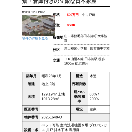
畑・倉庫付きの立派な日本家屋
8SDK 129.19m²
価格
500万円
中古戸建
間取
8SDK
山口県熊毛郡田布施町 大字波
所在地
物件の詳細を見る
野
東田布施小学校 田布施中学校
校区
ＪＲ山陽本線 田布施駅 徒歩
交通
1600m 徒歩20分
築年月
昭和28年1月
構造
木造
階建
地上 2階
部屋階数
建ぺい
129.19m² 土地
60% /
面積
率/容積
1013.28m²
200%
率
区画番号
現況
空家
物件番号
20251649-O
ペット可能
室内洗濯機置き場
プロパンガ
設備・条
ス
井戸
排水下水
専用庭