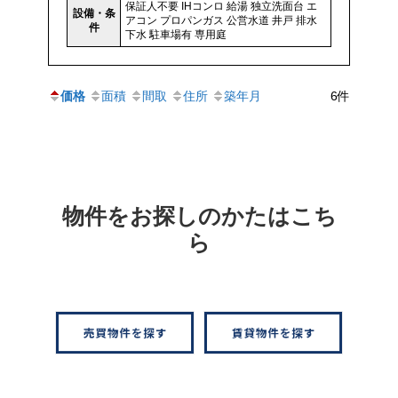
保証人不要
IHコンロ
給湯
独立洗面台
エ
設備・条
アコン
プロパンガス
公営水道
井戸
排水
件
下水
駐車場有
専用庭
価格
面積
間取
住所
築年月
6件
物件をお探しのかたはこち
ら