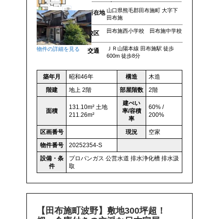
山口県熊毛郡田布施町 大字下
所在地
田布施
田布施西小学校 田布施中学校
校区
ＪＲ山陽本線 田布施駅 徒歩
物件の詳細を見る
交通
600m 徒歩8分
築年月
昭和46年
構造
木造
階建
地上 2階
部屋階数
2階
建ぺい
131.10m² 土地
60% /
面積
率/容積
211.26m²
200%
率
区画番号
現況
空家
物件番号
20252354-S
設備・条
プロパンガス
公営水道
排水浄化槽
排水汲
件
取
【田布施町波野】敷地300坪超！