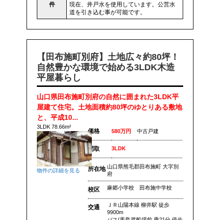
件
現在、井戸水を使用しています。公営水
道を引き込む事が可能です。
【田布施町別府】土地広々約80坪！
自然豊かな環境で始める3LDK木造
平屋暮らし
山口県田布施町別府の自然に囲まれた3LDK平
屋建て住宅。土地面積約80坪のゆとりある敷地
と、平成10...
3LDK 78.66m²
価格
580万円
中古戸建
間取
3LDK
山口県熊毛郡田布施町 大字別
所在地
物件の詳細を見る
府
麻郷小学校 田布施中学校
校区
ＪＲ山陽本線 柳井駅 徒歩
交通
9900m
バス(馬島渡船場前 乗21分 停歩