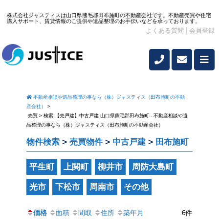
株式会社ジャスティスは山口県熊毛郡田布施町の不動産会社です。不動産売買や住宅
購入サポート、賃貸情報のご提供や遺品整理のお手伝いなどを承っております。
よくある質問
会員登録
不動産相談や遺品整理の事なら（株）ジャスティス（田布施町の不動
産会社）
>
売買 > 検索 【売戸建】中古戸建 山口県熊毛郡田布施町 - 不動産相談や遺
品整理の事なら（株）ジャスティス（田布施町の不動産会社）
物件検索
>
売買物件
>
中古戸建
>
田布施町
平生町
上関町
柳井市
周防大島町
光市
下松市
周南市
その他
価格
面積
間取
住所
築年月
6件