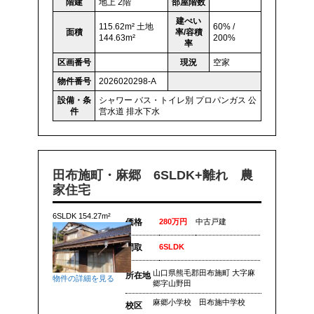
階建
地上 2階
部屋階数
建ぺい
115.62m² 土地
60% /
面積
率/容積
144.63m²
200%
率
区画番号
現況
空家
物件番号
2026020298-A
設備・条
シャワー
バス・トイレ別
プロパンガス
公
件
営水道
排水下水
田布施町・麻郷 6SLDK+離れ 農
家住宅
6SLDK 154.27m²
価格
280万円
中古戸建
間取
6SLDK
山口県熊毛郡田布施町 大字麻
所在地
物件の詳細を見る
郷字山野田
麻郷小学校 田布施中学校
校区