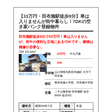
【33万円・田布施駅徒歩9分】車は
入りませんが街中暮らし！7DKの空
き家バンク登録物件
田布施駅徒歩9分で33万円！車は入りません
が、街中の便利な立地にある7DKです 。建物は
補修が必要な...
7DK 115.62m²
価格
33万円
中古戸建
間取
7DK
山口県熊毛郡田布施町 大字下
所在地
物件の詳細を見る
田布施
東田布施小学校 田布施中学校
校区
ＪＲ山陽本線 田布施駅 徒歩
交通
650m 徒歩9分
築年月
昭和44年7月
構造
木造