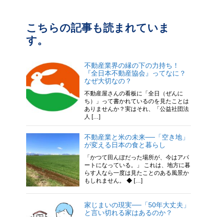
こちらの記事も読まれていま
す。
不動産業界の縁の下の力持ち！
『全日本不動産協会』ってなに？
なぜ大切なの？
不動産屋さんの看板に「全日（ぜんに
ち）」って書かれているのを見たことは
ありませんか？実はそれ、「公益社団法
人 […]
不動産業と米の未来──「空き地」
が変える日本の食と暮らし
「かつて田んぼだった場所が、今はアパ
ートになっている。」 これは、地方に暮
らす人なら一度は見たことのある風景か
もしれません。 ◆ […]
家じまいの現実──「50年大丈夫」
と言い切れる家はあるのか？