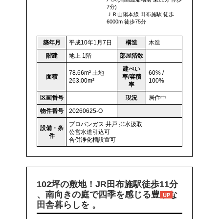
7分)
ＪＲ山陽本線 田布施駅 徒歩
6000m 徒歩75分
築年月
平成10年1月7日
構造
木造
階建
地上 1階
部屋階数
建ぺい
78.66m² 土地
60% /
面積
率/容積
263.00m²
100%
率
区画番号
現況
居住中
物件番号
20260625-O
プロパンガス
井戸
排水汲取
設備・条
公営水道引込可
件
合併浄化槽設置可
102坪の敷地！JR田布施駅徒歩11分
、南向きの庭で四季を感じる豊かな
UP
田舎暮らしを 。