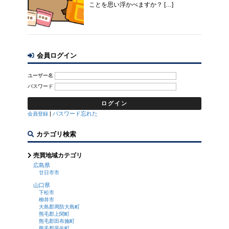
ことを思い浮かべますか？ […]
会員ログイン
ユーザー名
パスワード
|
パスワード忘れた
会員登録
カテゴリ検索
売買地域カテゴリ
広島県
廿日市市
山口県
下松市
柳井市
大島郡周防大島町
熊毛郡上関町
熊毛郡田布施町
熊毛郡平生町