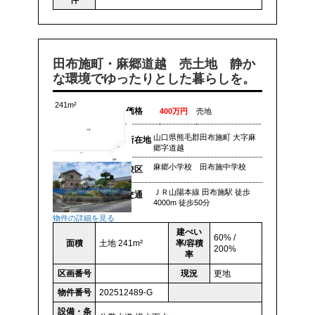
件
田布施町・麻郷道越 売土地 静か
な環境でゆったりとした暮らしを。
241m²
価格
400万円
売地
山口県熊毛郡田布施町 大字麻
所在地
郷字道越
麻郷小学校 田布施中学校
校区
ＪＲ山陽本線 田布施駅 徒歩
交通
4000m 徒歩50分
物件の詳細を見る
建ぺい
60% /
面積
土地 241m²
率/容積
200%
率
区画番号
現況
更地
物件番号
202512489-G
設備・条