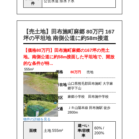
公営水道
排水下水
件
【売土地】田布施町麻郷 80万円 167
坪の平坦地 南側公道に約58m接道
【価格80万円】田布施町麻郷の167坪の売土
地。南側公道に約58m接面した平坦地で、開放
的な条件が特...
555m²
価格
80万円
売地
山口県熊毛郡田布施町 大字麻
所在地
郷字下山
麻郷小学校 田布施中学校
校区
ＪＲ山陽本線 田布施駅 徒歩
交通
2800m
物件の詳細を見る
建ぺい
60% /
面積
土地 555m²
率/容積
200%
率