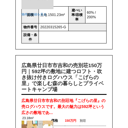
建ぺい
60% /
物件の詳細を見る
面積
土地 1501.23m²
率/容積
200%
率
物件番号
20220315265-G
設備・条
件
広島県廿日市市吉和の売別荘150万
円｜592坪の敷地に建つロフト・吹
き抜け付きログハウス「こげらの
里」で楽しむ森の暮らしとプライベ
ートキャンプ場
広島県廿日市市吉和の別荘地『こげらの里』の
売ログハウスです。最大の魅力は592坪という
広さの敷地であ...
23.18m²
価格
150万円
別荘