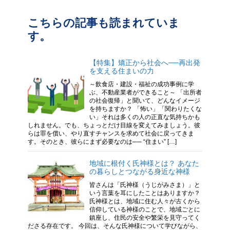
こちらの記事も読まれていま
す。
【特集】矯正から社会へ──再出発
を支える住まいの力
～飲食店・建設・福祉の成功事例に学
ぶ、不動産業者ができること～ 「出所者
の社会復帰」と聞いて、どんなイメージ
を持ちますか？ 「怖い」「関わりたくな
い」それは多くの人の正直な気持ちかも
しれません。でも、ちょっとだけ目線を変えてみましょう。彼
らは罪を償い、やり直すチャンスを求めて社会に戻ってきま
す。そのとき、彼らにまず必要なのは── “住まい” […]
地域に根付く氏神様とは？ あなた
の暮らしとつながる身近な神様
皆さんは「氏神様（うじがみさま）」と
いう言葉を耳にしたことはありますか？
氏神様とは、地域に住む人々が古くから
信仰している神様のことで、地域ごとに
鎮座し、住民の安全や繁栄を見守ってく
ださる存在です。 今回は、そんな氏神様について学びながら、