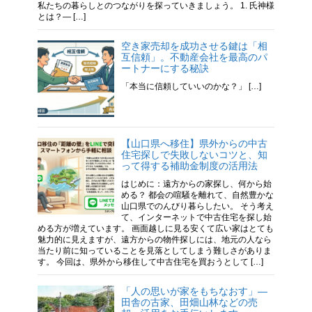
私たちの暮らしとのつながりを探っていきましょう。 1. 氏神様
とは？— […]
空き家売却を成功させる鍵は「相
互信頼」。不動産会社を最高のパ
ートナーにする秘訣
「本当に信頼していいのかな？」 […]
【山口県へ移住】県外からの中古
住宅探しで失敗しないコツと、知
って得する補助金制度の活用法
はじめに：遠方からの家探し、何から始
める？ 都会の喧騒を離れて、自然豊かな
山口県でのんびり暮らしたい。 そう考え
て、インターネットで中古住宅を探し始
める方が増えています。 画面越しに見る安くて広い家はとても
魅力的に見えますが、遠方からの物件探しには、地元の人なら
当たり前に知っていることを見落としてしまう難しさがありま
す。 今回は、県外から移住して中古住宅を買おうとして […]
「人の思いが家をもちなおす」—
田舎の古家、田畑山林などの売