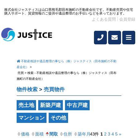
株式会社ジャスティスは山口県熊毛郡田布施町の不動産会社です。不動産売買や住宅
購入サポート、賃貸情報のご提供や遺品整理のお手伝いなどを承っております。
よくある質問
会員登録
不動産相談や遺品整理の事なら（株）ジャスティス（田布施町の不動
産会社）
>
売買 > 検索 - 不動産相談や遺品整理の事なら（株）ジャスティス（田布
施町の不動産会社）
物件検索
>
売買物件
売土地
新築戸建
中古戸建
マンション
その他
価格
面積
間取
住所
築年月
43件
1
2
3
4
5
»