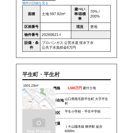
物件の詳細を見る
建ぺい
70% /
面積
土地 597.92m²
率/容積
200%
率
区画番号
現況
更地
物件番号
20260621-I
設備・条
プロパンガス
公営水道
排水下水
件
公共下水負担金6万円
平生町・平生村
1501.23m²
価格
1,500万円
建付土地
山口県熊毛郡平生町 大字平生
所在地
村
平生小学校・平生中学校
校区
交通
ＪＲ山陽本線 柳井駅 徒歩
6000m