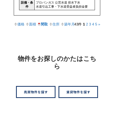
設備・条
プロパンガス
公営水道
排水下水
件
水道引込工事・下水道受益者負担金要
価格
面積
間取
住所
築年月
43件
1
2
3
4
5
»
物件をお探しのかたはこち
ら