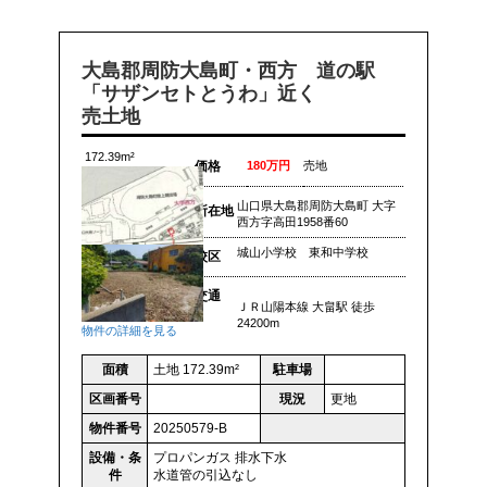
大島郡周防大島町・西方 道の駅
「サザンセトとうわ」近く
売土地
172.39m²
価格
180万円
売地
山口県大島郡周防大島町 大字
所在地
西方字高田1958番60
城山小学校 東和中学校
校区
交通
ＪＲ山陽本線 大畠駅 徒歩
24200m
物件の詳細を見る
面積
土地 172.39m²
駐車場
区画番号
現況
更地
物件番号
20250579-B
設備・条
プロパンガス
排水下水
件
水道管の引込なし