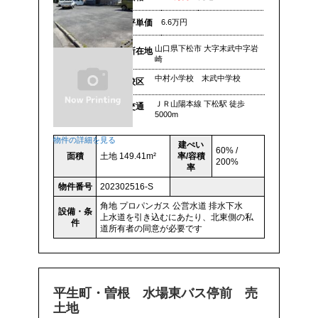
坪単価
6.6万円
山口県下松市 大字末武中字岩
所在地
崎
中村小学校 末武中学校
校区
ＪＲ山陽本線 下松駅 徒歩
交通
5000m
物件の詳細を見る
建ぺい
60% /
面積
土地 149.41m²
率/容積
200%
率
物件番号
202302516-S
角地
プロパンガス
公営水道
排水下水
設備・条
上水道を引き込むにあたり、北東側の私
件
道所有者の同意が必要です
平生町・曽根 水場東バス停前 売
土地