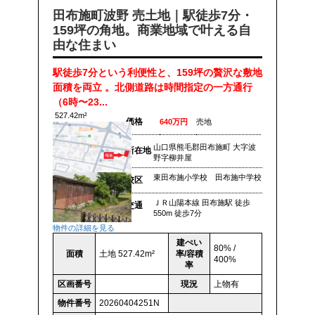
田布施町波野 売土地｜駅徒歩7分・
159坪の角地。商業地域で叶える自
由な住まい
駅徒歩7分という利便性と、159坪の贅沢な敷地
面積を両立 。北側道路は時間指定の一方通行
（6時〜23...
527.42m²
価格
640万円
売地
山口県熊毛郡田布施町 大字波
所在地
野字柳井屋
東田布施小学校 田布施中学校
校区
ＪＲ山陽本線 田布施駅 徒歩
交通
550m 徒歩7分
物件の詳細を見る
建ぺい
80% /
面積
土地 527.42m²
率/容積
400%
率
区画番号
現況
上物有
物件番号
20260404251N