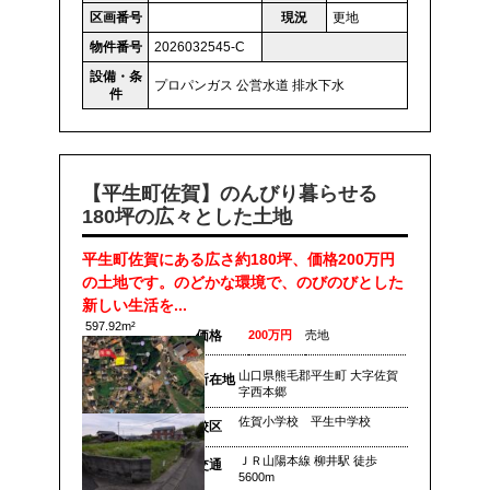
区画番号
現況
更地
物件番号
2026032545-C
設備・条
プロパンガス
公営水道
排水下水
件
【平生町佐賀】のんびり暮らせる
180坪の広々とした土地
平生町佐賀にある広さ約180坪、価格200万円
の土地です。のどかな環境で、のびのびとした
新しい生活を...
597.92m²
価格
200万円
売地
山口県熊毛郡平生町 大字佐賀
所在地
字西本郷
佐賀小学校 平生中学校
校区
ＪＲ山陽本線 柳井駅 徒歩
交通
5600m