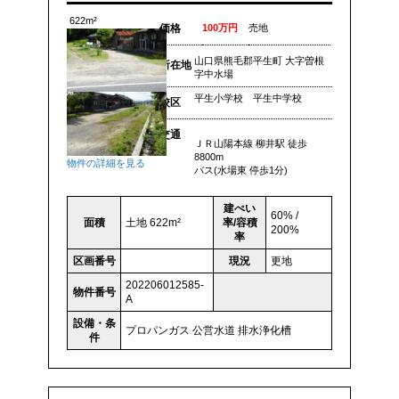
622m²
価格
100万円
売地
山口県熊毛郡平生町 大字曽根
所在地
字中水場
平生小学校 平生中学校
校区
交通
ＪＲ山陽本線 柳井駅 徒歩
8800m
物件の詳細を見る
バス(水場東 停歩1分)
建ぺい
60% /
面積
土地 622m²
率/容積
200%
率
区画番号
現況
更地
202206012585-
物件番号
A
設備・条
プロパンガス
公営水道
排水浄化槽
件