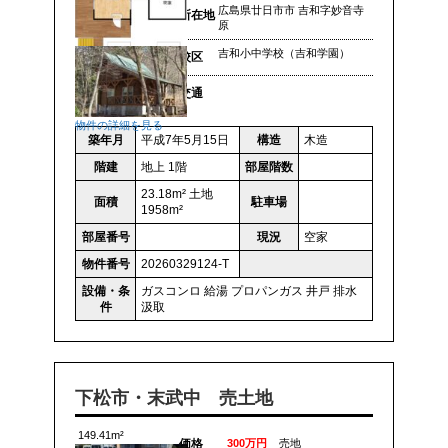
広島県廿日市市 吉和字妙音寺
所在地
原
吉和小中学校（吉和学園）
校区
交通
物件の詳細を見る
築年月
平成7年5月15日
構造
木造
階建
地上 1階
部屋階数
23.18m² 土地
面積
駐車場
1958m²
部屋番号
現況
空家
物件番号
20260329124-T
設備・条
ガスコンロ
給湯
プロパンガス
井戸
排水
件
汲取
下松市・末武中 売土地
149.41m²
価格
300万円
売地