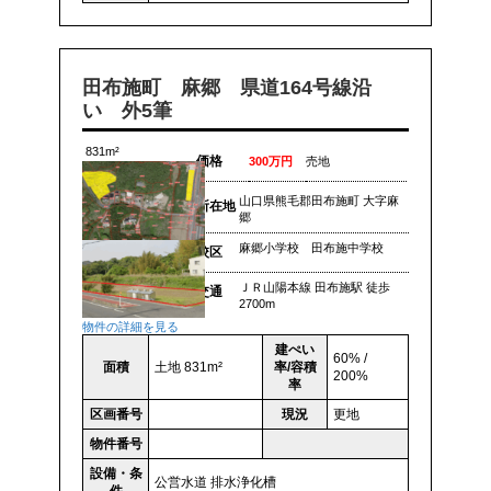
田布施町 麻郷 県道164号線沿
い 外5筆
831m²
価格
300万円
売地
山口県熊毛郡田布施町 大字麻
所在地
郷
麻郷小学校 田布施中学校
校区
ＪＲ山陽本線 田布施駅 徒歩
交通
2700m
物件の詳細を見る
建ぺい
60% /
面積
土地 831m²
率/容積
200%
率
区画番号
現況
更地
物件番号
設備・条
公営水道
排水浄化槽